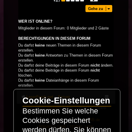
Gehe zu
WER IST ONLINE?
Mitglieder in diesem Forum: 0 Mitglieder und 2 Gäste
BERECHTIGUNGEN IN DIESEM FORUM
Du darfst
keine
neuen Themen in diesem Forum
erstellen.
Du darfst
keine
Antworten zu Themen in diesem Forum
erstellen.
Du darfst deine Beiträge in diesem Forum
nicht
ändern.
Du darfst deine Beiträge in diesem Forum
nicht
löschen.
Du darfst
keine
Dateianhänge in diesem Forum
erstellen.
LaserFreak.net
Forum
Cookie-Einstellungen
Powered by
phpBB
® Forum Software © phpBB
Bestimmen Sie welche
Limited
Cookies gespeichert
Deutsche Übersetzung durch
phpBB.de
PRIVACY_LINK
|
TERMS_LINK
werden dürfen. Sie können