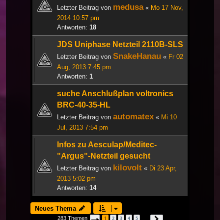
medusa
Letzter Beitrag von
«
Mo 17 Nov,
2014 10:57 pm
Antworten:
18
JDS Uniphase Netzteil 2110B-SLS
SnakeHanau
Letzter Beitrag von
«
Fr 02
Aug, 2013 7:45 pm
Antworten:
1
suche Anschlußplan voltronics
BRC-40-35-HL
automatex
Letzter Beitrag von
«
Mi 10
Jul, 2013 7:54 pm
Infos zu Aesculap/Meditec-
"Argus"-Netzteil gesucht
kilovolt
Letzter Beitrag von
«
Di 23 Apr,
2013 5:02 pm
Antworten:
14
Neues Thema
283 Themen
1
2
3
4
5
Seite
1
von
10
Nächste
…