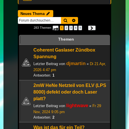
Neues Thema
Suche
Erweiterte Suche
283 Themen
1
2
3
4
5
Seite
1
von
10
Nächste
…
Themen
Coherent Gaslaser Zündbox
Spannung
djmartin
Letzter Beitrag von
«
Di 21 Apr,
2026 4:47 pm
Antworten:
1
2mW HeNe Netzteil von ELV (LPS
8000) defekt oder doch Laser
platt?
lightwave
Letzter Beitrag von
«
Fr 29
Nov, 2024 9:05 pm
Antworten:
2
Was ist das für ein Teil?