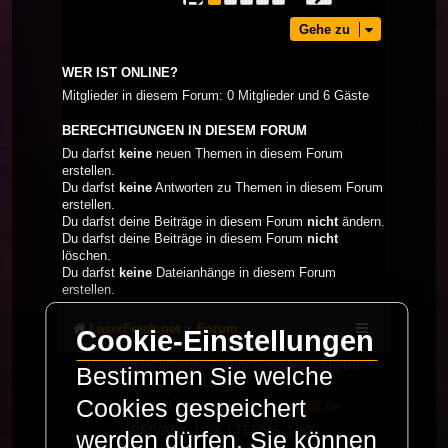
Gehe zu
WER IST ONLINE?
Mitglieder in diesem Forum: 0 Mitglieder und 6 Gäste
BERECHTIGUNGEN IN DIESEM FORUM
Du darfst
keine
neuen Themen in diesem Forum
erstellen.
Du darfst
keine
Antworten zu Themen in diesem Forum
erstellen.
Du darfst deine Beiträge in diesem Forum
nicht
ändern.
Du darfst deine Beiträge in diesem Forum
nicht
löschen.
Du darfst
keine
Dateianhänge in diesem Forum
erstellen.
LaserFreak.net
Forum
Cookie-Einstellungen
Powered by
phpBB
® Forum Software © phpBB
Bestimmen Sie welche
Limited
Cookies gespeichert
Deutsche Übersetzung durch
phpBB.de
PRIVACY_LINK
|
TERMS_LINK
werden dürfen. Sie können