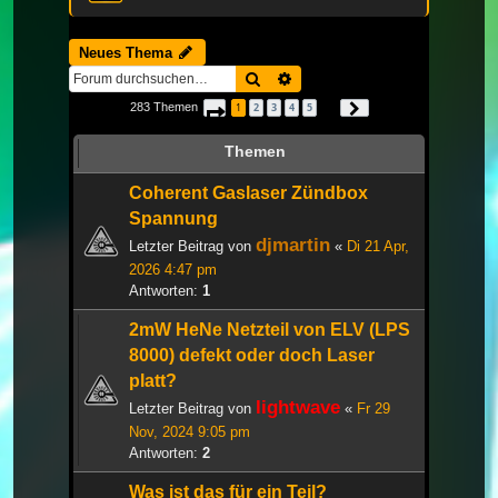
Neues Thema
Suche
Erweiterte Suche
283 Themen
1
2
3
4
5
Seite
1
von
10
Nächste
…
Themen
Coherent Gaslaser Zündbox
Spannung
djmartin
Letzter Beitrag von
«
Di 21 Apr,
2026 4:47 pm
Antworten:
1
2mW HeNe Netzteil von ELV (LPS
8000) defekt oder doch Laser
platt?
lightwave
Letzter Beitrag von
«
Fr 29
Nov, 2024 9:05 pm
Antworten:
2
Was ist das für ein Teil?