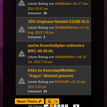
medusa
Letzter Beitrag von
«
Mo 17 Nov,
2014 10:57 pm
Antworten:
18
JDS Uniphase Netzteil 2110B-SLS
SnakeHanau
Letzter Beitrag von
«
Fr 02
Aug, 2013 7:45 pm
Antworten:
1
suche Anschlußplan voltronics
BRC-40-35-HL
automatex
Letzter Beitrag von
«
Mi 10
Jul, 2013 7:54 pm
Infos zu Aesculap/Meditec-
"Argus"-Netzteil gesucht
kilovolt
Letzter Beitrag von
«
Di 23 Apr,
2013 5:02 pm
Antworten:
14
Neues Thema
283 Themen
1
2
3
4
5
Seite
1
von
10
Nächste
…