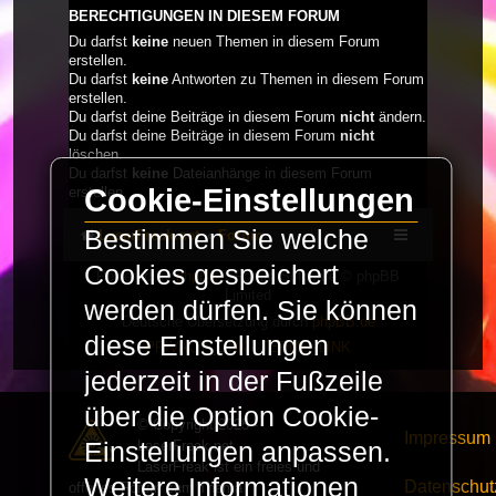
BERECHTIGUNGEN IN DIESEM FORUM
Du darfst
keine
neuen Themen in diesem Forum
erstellen.
Du darfst
keine
Antworten zu Themen in diesem Forum
erstellen.
Du darfst deine Beiträge in diesem Forum
nicht
ändern.
Du darfst deine Beiträge in diesem Forum
nicht
löschen.
Du darfst
keine
Dateianhänge in diesem Forum
Cookie-Einstellungen
erstellen.
Bestimmen Sie welche
LaserFreak.net
Forum
Cookies gespeichert
Powered by
phpBB
® Forum Software © phpBB
Limited
werden dürfen. Sie können
Deutsche Übersetzung durch
phpBB.de
diese Einstellungen
PRIVACY_LINK
|
TERMS_LINK
jederzeit in der Fußzeile
über die Option Cookie-
© Copyright 2025 -
Impressum
LaserFreak.net
Einstellungen anpassen.
LaserFreak ist ein freies und
Weitere Informationen
Datenschut
offenes Forum zum Thema