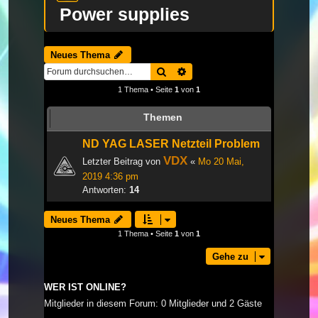
Power supplies
Neues Thema
Suche
Erweiterte Suche
1 Thema • Seite
1
von
1
Themen
ND YAG LASER Netzteil Problem
VDX
Letzter Beitrag von
«
Mo 20 Mai,
2019 4:36 pm
Antworten:
14
Neues Thema
1 Thema • Seite
1
von
1
Gehe zu
WER IST ONLINE?
Mitglieder in diesem Forum: 0 Mitglieder und 2 Gäste