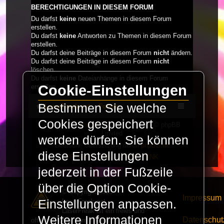
BERECHTIGUNGEN IN DIESEM FORUM
Du darfst
keine
neuen Themen in diesem Forum
erstellen.
Du darfst
keine
Antworten zu Themen in diesem Forum
erstellen.
Du darfst deine Beiträge in diesem Forum
nicht
ändern.
Du darfst deine Beiträge in diesem Forum
nicht
löschen.
Du darfst
keine
Dateianhänge in diesem Forum
Cookie-Einstellungen
erstellen.
Bestimmen Sie welche
LaserFreak.net
Forum
Cookies gespeichert
Powered by
phpBB
® Forum Software © phpBB
Limited
werden dürfen. Sie können
Deutsche Übersetzung durch
phpBB.de
diese Einstellungen
PRIVACY_LINK
|
TERMS_LINK
jederzeit in der Fußzeile
über die Option Cookie-
© Copyright 2025 -
Impressum
LaserFreak.net
Einstellungen anpassen.
LaserFreak ist ein freies und
Weitere Informationen
Datenschut
offenes Forum zum Thema