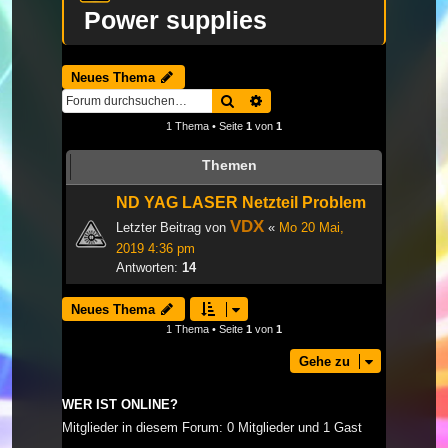
Power supplies
Neues Thema
Suche
Erweiterte Suche
1 Thema • Seite
1
von
1
Themen
ND YAG LASER Netzteil Problem
VDX
Letzter Beitrag von
«
Mo 20 Mai,
2019 4:36 pm
Antworten:
14
Neues Thema
1 Thema • Seite
1
von
1
Gehe zu
WER IST ONLINE?
Mitglieder in diesem Forum: 0 Mitglieder und 1 Gast