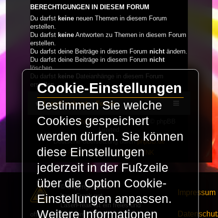
BERECHTIGUNGEN IN DIESEM FORUM
Du darfst
keine
neuen Themen in diesem Forum
erstellen.
Du darfst
keine
Antworten zu Themen in diesem Forum
erstellen.
Du darfst deine Beiträge in diesem Forum
nicht
ändern.
Du darfst deine Beiträge in diesem Forum
nicht
löschen.
Du darfst
keine
Dateianhänge in diesem Forum
Cookie-Einstellungen
erstellen.
Bestimmen Sie welche
LaserFreak.net
Forum
Cookies gespeichert
Powered by
phpBB
® Forum Software © phpBB
Limited
werden dürfen. Sie können
Deutsche Übersetzung durch
phpBB.de
diese Einstellungen
PRIVACY_LINK
|
TERMS_LINK
jederzeit in der Fußzeile
über die Option Cookie-
© Copyright 2025 -
Impressum
LaserFreak.net
Einstellungen anpassen.
LaserFreak ist ein freies und
Weitere Informationen
Datenschut
offenes Forum zum Thema