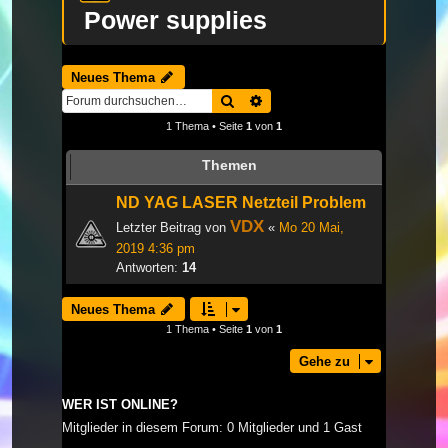
Power supplies
Neues Thema
Suche
Erweiterte Suche
1 Thema • Seite
1
von
1
Themen
ND YAG LASER Netzteil Problem
VDX
Letzter Beitrag von
«
Mo 20 Mai,
2019 4:36 pm
Antworten:
14
Neues Thema
1 Thema • Seite
1
von
1
Gehe zu
WER IST ONLINE?
Mitglieder in diesem Forum: 0 Mitglieder und 1 Gast