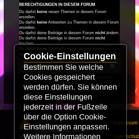
BERECHTIGUNGEN IN DIESEM FORUM
Du darfst
keine
neuen Themen in diesem Forum
erstellen.
Du darfst
keine
Antworten zu Themen in diesem Forum
erstellen.
Du darfst deine Beiträge in diesem Forum
nicht
ändern.
Du darfst deine Beiträge in diesem Forum
nicht
löschen.
Du darfst
keine
Dateianhänge in diesem Forum
Cookie-Einstellungen
erstellen.
Bestimmen Sie welche
LaserFreak.net
Forum
Cookies gespeichert
Powered by
phpBB
® Forum Software © phpBB
Limited
werden dürfen. Sie können
Deutsche Übersetzung durch
phpBB.de
diese Einstellungen
PRIVACY_LINK
|
TERMS_LINK
jederzeit in der Fußzeile
über die Option Cookie-
© Copyright 2025 -
Impressum
LaserFreak.net
Einstellungen anpassen.
LaserFreak ist ein freies und
Weitere Informationen
Datenschut
offenes Forum zum Thema