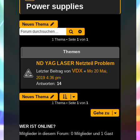
Power supplies
Neues Thema
Suche
Erweiterte Suche
1 Thema • Seite
1
von
1
Themen
ND YAG LASER Netzteil Problem
VDX
Letzter Beitrag von
«
Mo 20 Mai,
2019 4:36 pm
Antworten:
14
Neues Thema
1 Thema • Seite
1
von
1
Gehe zu
WER IST ONLINE?
Mitglieder in diesem Forum: 0 Mitglieder und 1 Gast