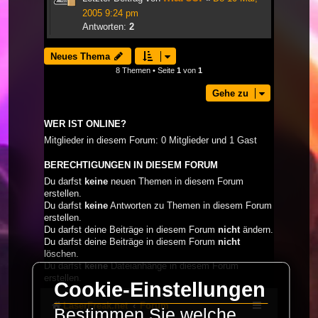
2005 9:24 pm
Antworten:
2
Neues Thema
8 Themen • Seite
1
von
1
Gehe zu
WER IST ONLINE?
Mitglieder in diesem Forum: 0 Mitglieder und 1 Gast
BERECHTIGUNGEN IN DIESEM FORUM
Du darfst
keine
neuen Themen in diesem Forum
erstellen.
Du darfst
keine
Antworten zu Themen in diesem Forum
erstellen.
Du darfst deine Beiträge in diesem Forum
nicht
ändern.
Du darfst deine Beiträge in diesem Forum
nicht
löschen.
Du darfst
keine
Dateianhänge in diesem Forum
erstellen.
Cookie-Einstellungen
LaserFreak.net
Forum
Bestimmen Sie welche