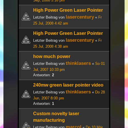
Sep, 2008 5:16 pm
High Power Green Laser Pointer
lasercentury
Letzter Beitrag von
«
Fr
25 Jul, 2008 4:42 am
High Power Green Laser Pointer
lasercentury
Letzter Beitrag von
«
Fr
25 Jul, 2008 4:38 am
how much power
thinklasers
Letzter Beitrag von
«
So 01
Jul, 2007 10:33 pm
Antworten:
2
240mw green laser pointer video
thinklasers
Letzter Beitrag von
«
Do 28
Jun, 2007 8:00 pm
Antworten:
1
Custom novelty laser
manufacturing
marcol
Letzter Beitrag von
«
Do 10 Mär,