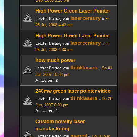
Sep, 2008 5:16 pm
High Power Green Laser Pointer
lasercentury
Letzter Beitrag von
«
Fr
25 Jul, 2008 4:42 am
High Power Green Laser Pointer
lasercentury
Letzter Beitrag von
«
Fr
25 Jul, 2008 4:38 am
how much power
thinklasers
Letzter Beitrag von
«
So 01
Jul, 2007 10:33 pm
Antworten:
2
240mw green laser pointer video
thinklasers
Letzter Beitrag von
«
Do 28
Jun, 2007 8:00 pm
Antworten:
1
Custom novelty laser
manufacturing
marcol
Letzter Beitrag von
«
Do 10 Mär,