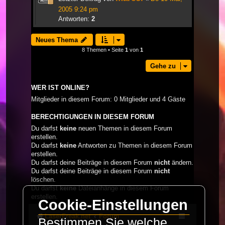
2005 9:24 pm
Antworten:
2
Neues Thema
8 Themen • Seite
1
von
1
Gehe zu
WER IST ONLINE?
Mitglieder in diesem Forum: 0 Mitglieder und 4 Gäste
BERECHTIGUNGEN IN DIESEM FORUM
Du darfst
keine
neuen Themen in diesem Forum
erstellen.
Du darfst
keine
Antworten zu Themen in diesem Forum
erstellen.
Du darfst deine Beiträge in diesem Forum
nicht
ändern.
Du darfst deine Beiträge in diesem Forum
nicht
löschen.
Du darfst
keine
Dateianhänge in diesem Forum
erstellen.
Cookie-Einstellungen
LaserFreak.net
Forum
Bestimmen Sie welche