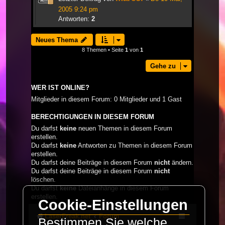
2005 9:24 pm
Antworten:
2
Neues Thema
8 Themen • Seite
1
von
1
Gehe zu
WER IST ONLINE?
Mitglieder in diesem Forum: 0 Mitglieder und 1 Gast
BERECHTIGUNGEN IN DIESEM FORUM
Du darfst
keine
neuen Themen in diesem Forum
erstellen.
Du darfst
keine
Antworten zu Themen in diesem Forum
erstellen.
Du darfst deine Beiträge in diesem Forum
nicht
ändern.
Du darfst deine Beiträge in diesem Forum
nicht
löschen.
Du darfst
keine
Dateianhänge in diesem Forum
erstellen.
Cookie-Einstellungen
LaserFreak.net
Forum
Bestimmen Sie welche