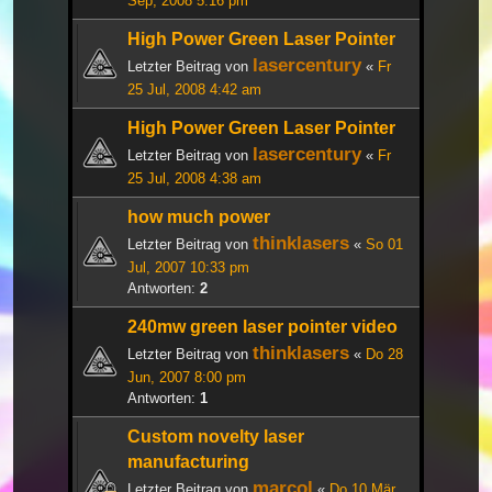
Sep, 2008 5:16 pm
High Power Green Laser Pointer
lasercentury
Letzter Beitrag von
«
Fr
25 Jul, 2008 4:42 am
High Power Green Laser Pointer
lasercentury
Letzter Beitrag von
«
Fr
25 Jul, 2008 4:38 am
how much power
thinklasers
Letzter Beitrag von
«
So 01
Jul, 2007 10:33 pm
Antworten:
2
240mw green laser pointer video
thinklasers
Letzter Beitrag von
«
Do 28
Jun, 2007 8:00 pm
Antworten:
1
Custom novelty laser
manufacturing
marcol
Letzter Beitrag von
«
Do 10 Mär,