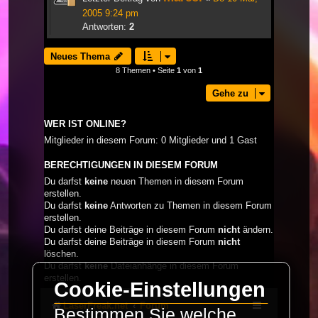
2005 9:24 pm
Antworten:
2
Neues Thema
8 Themen • Seite
1
von
1
Gehe zu
WER IST ONLINE?
Mitglieder in diesem Forum: 0 Mitglieder und 1 Gast
BERECHTIGUNGEN IN DIESEM FORUM
Du darfst
keine
neuen Themen in diesem Forum
erstellen.
Du darfst
keine
Antworten zu Themen in diesem Forum
erstellen.
Du darfst deine Beiträge in diesem Forum
nicht
ändern.
Du darfst deine Beiträge in diesem Forum
nicht
löschen.
Du darfst
keine
Dateianhänge in diesem Forum
erstellen.
Cookie-Einstellungen
LaserFreak.net
Forum
Bestimmen Sie welche