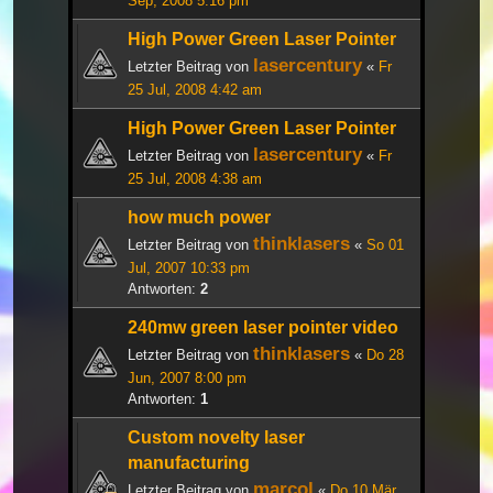
Sep, 2008 5:16 pm
High Power Green Laser Pointer
lasercentury
Letzter Beitrag von
«
Fr
25 Jul, 2008 4:42 am
High Power Green Laser Pointer
lasercentury
Letzter Beitrag von
«
Fr
25 Jul, 2008 4:38 am
how much power
thinklasers
Letzter Beitrag von
«
So 01
Jul, 2007 10:33 pm
Antworten:
2
240mw green laser pointer video
thinklasers
Letzter Beitrag von
«
Do 28
Jun, 2007 8:00 pm
Antworten:
1
Custom novelty laser
manufacturing
marcol
Letzter Beitrag von
«
Do 10 Mär,