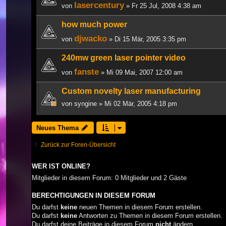
lasercentury
von
» Fr 25 Jul, 2008 4:38 am
how much power
djwacko
von
» Di 15 Mär, 2005 3:35 pm
240mw green laser pointer video
fanste
von
» Mi 09 Mai, 2007 12:00 am
Custom novelty laser manufacturing
von
syngine
» Mi 02 Mär, 2005 4:18 pm
Neues Thema
Zurück zur Foren-Übersicht
WER IST ONLINE?
Mitglieder in diesem Forum: 0 Mitglieder und 2 Gäste
BERECHTIGUNGEN IN DIESEM FORUM
Du darfst
keine
neuen Themen in diesem Forum erstellen.
Du darfst
keine
Antworten zu Themen in diesem Forum erstellen.
Du darfst deine Beiträge in diesem Forum
nicht
ändern.