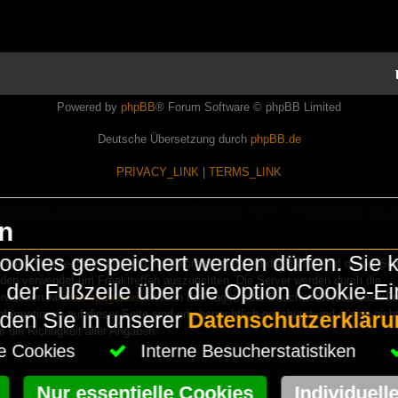
Powered by
phpBB
® Forum Software © phpBB Limited
Deutsche Übersetzung durch
phpBB.de
PRIVACY_LINK
|
TERMS_LINK
en
okies gespeichert werden dürfen. Sie 
Lasershowtechnik. Wir sind nicht kommerziell und die Banner auf dieser Seit
rden verwendet um Freaktreffen auszurichten. Die Server werden durch die
in der Fußzeile über die Option Cookie-E
erwenden wir
HomepageEasy
. Wenn Ihr Fragen oder Beschwerden zu LaserFr
nformationen auf dieser Seite sind urheberrechtlich geschützt und dürfen nicht
nden Sie in unserer
Datenschutzerkläru
die Richtigkeit aller Angaben.
che Cookies
Interne Besucherstatistiken
Nur essentielle Cookies
Individuell