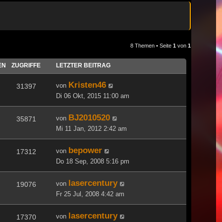
8 Themen • Seite
1
von
1
EN
ZUGRIFFE
LETZTER BEITRAG
Kristen46
von
31397
Di 06 Okt, 2015 11:00 am
BJ2010520
von
35871
Mi 11 Jan, 2012 2:42 am
bepower
von
17312
Do 18 Sep, 2008 5:16 pm
lasercentury
von
19076
Fr 25 Jul, 2008 4:42 am
lasercentury
von
17370