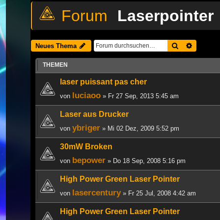
Laserpointer
Suche
Erweiter
Neues Thema
THEMEN
laser puissant pas cher
luciaoo
von
» Fr 27 Sep, 2013 5:45 am
Laser aus Drucker
ybriger
von
» Mi 02 Dez, 2009 5:52 pm
30mW Broken
bepower
von
» Do 18 Sep, 2008 5:16 pm
High Power Green Laser Pointer
lasercentury
von
» Fr 25 Jul, 2008 4:42 am
High Power Green Laser Pointer