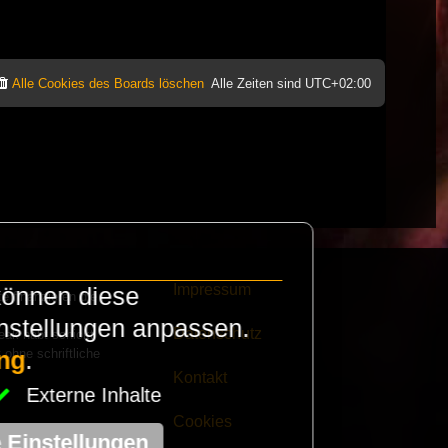
Alle Cookies des Boards löschen
Alle Zeiten sind
UTC+02:00
Impressum
können diese
e finanzieren die
instellungen anpassen.
Datenschutz
eak habt schickt
 ohne schriftliche
ng
.
Kontakt
Externe Inhalte
Cookies
e Einstellungen