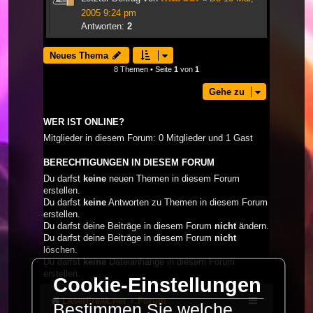
2005 9:24 pm
Antworten:
2
Neues Thema
8 Themen • Seite
1
von
1
Gehe zu
WER IST ONLINE?
Mitglieder in diesem Forum: 0 Mitglieder und 1 Gast
BERECHTIGUNGEN IN DIESEM FORUM
Du darfst
keine
neuen Themen in diesem Forum
erstellen.
Du darfst
keine
Antworten zu Themen in diesem Forum
erstellen.
Du darfst deine Beiträge in diesem Forum
nicht
ändern.
Du darfst deine Beiträge in diesem Forum
nicht
löschen.
Du darfst
keine
Dateianhänge in diesem Forum
erstellen.
Cookie-Einstellungen
LaserFreak.net
Forum
Bestimmen Sie welche