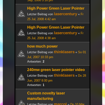
Sep, 2008 5:16 pm
High Power Green Laser Pointer
lasercentury
Letzter Beitrag von
«
Fr
25 Jul, 2008 4:42 am
High Power Green Laser Pointer
lasercentury
Letzter Beitrag von
«
Fr
25 Jul, 2008 4:38 am
how much power
thinklasers
Letzter Beitrag von
«
So 01
Jul, 2007 10:33 pm
Antworten:
2
240mw green laser pointer video
thinklasers
Letzter Beitrag von
«
Do 28
Jun, 2007 8:00 pm
Antworten:
1
Custom novelty laser
manufacturing
marcol
Letzter Beitrag von
«
Do 10 Mär,