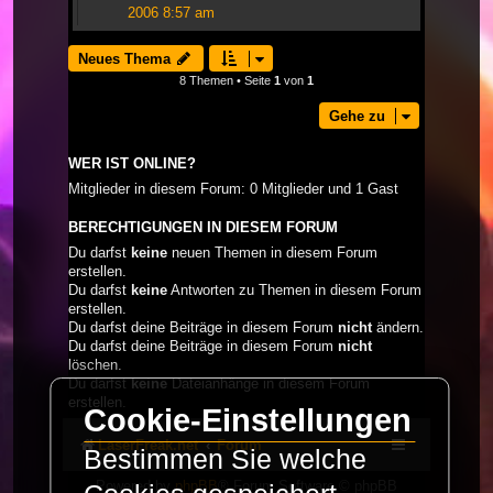
2006 8:57 am
Neues Thema
8 Themen • Seite
1
von
1
Gehe zu
WER IST ONLINE?
Mitglieder in diesem Forum: 0 Mitglieder und 1 Gast
BERECHTIGUNGEN IN DIESEM FORUM
Du darfst
keine
neuen Themen in diesem Forum
erstellen.
Du darfst
keine
Antworten zu Themen in diesem Forum
erstellen.
Du darfst deine Beiträge in diesem Forum
nicht
ändern.
Du darfst deine Beiträge in diesem Forum
nicht
löschen.
Du darfst
keine
Dateianhänge in diesem Forum
erstellen.
Cookie-Einstellungen
LaserFreak.net
Forum
Bestimmen Sie welche
Powered by
phpBB
® Forum Software © phpBB