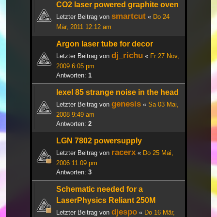
CO2 laser powered graphite oven
smartcut
Letzter Beitrag von
«
Do 24
Mär, 2011 12:12 am
Argon laser tube for decor
dj_richu
Letzter Beitrag von
«
Fr 27 Nov,
2009 6:05 pm
Antworten:
1
lexel 85 strange noise in the head
genesis
Letzter Beitrag von
«
Sa 03 Mai,
2008 9:49 am
Antworten:
2
LGN 7802 powersupply
racerx
Letzter Beitrag von
«
Do 25 Mai,
2006 11:09 pm
Antworten:
3
Schematic needed for a
LaserPhysics Reliant 250M
djespo
Letzter Beitrag von
«
Do 16 Mär,