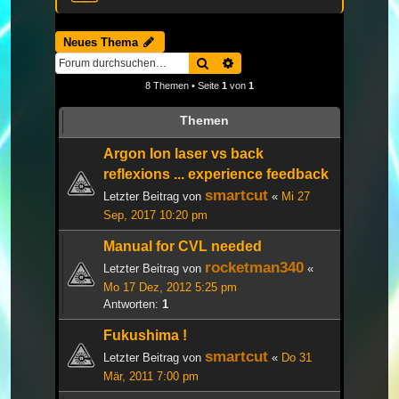
Neues Thema
Suche
Erweiterte Suche
8 Themen • Seite
1
von
1
Themen
Argon Ion laser vs back
reflexions ... experience feedback
smartcut
Letzter Beitrag von
«
Mi 27
Sep, 2017 10:20 pm
Manual for CVL needed
rocketman340
Letzter Beitrag von
«
Mo 17 Dez, 2012 5:25 pm
Antworten:
1
Fukushima !
smartcut
Letzter Beitrag von
«
Do 31
Mär, 2011 7:00 pm