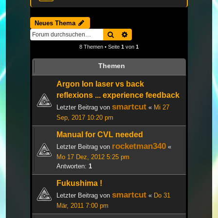
Neues Thema
Suche
Erweiterte Suche
8 Themen • Seite
1
von
1
Themen
Argon Ion laser vs back
reflexions ... experience feedback
smartcut
Letzter Beitrag von
«
Mi 27
Sep, 2017 10:20 pm
Manual for CVL needed
rocketman340
Letzter Beitrag von
«
Mo 17 Dez, 2012 5:25 pm
Antworten:
1
Fukushima !
smartcut
Letzter Beitrag von
«
Do 31
Mär, 2011 7:00 pm