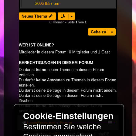
2006 8:57 am
Neues Thema
8 Themen • Seite
1
von
1
Gehe zu
WER IST ONLINE?
Mitglieder in diesem Forum: 0 Mitglieder und 1 Gast
BERECHTIGUNGEN IN DIESEM FORUM
Du darfst
keine
neuen Themen in diesem Forum
erstellen.
Du darfst
keine
Antworten zu Themen in diesem Forum
erstellen.
Du darfst deine Beiträge in diesem Forum
nicht
ändern.
Du darfst deine Beiträge in diesem Forum
nicht
löschen.
Du darfst
keine
Dateianhänge in diesem Forum
erstellen.
Cookie-Einstellungen
LaserFreak.net
Forum
Bestimmen Sie welche
Powered by
phpBB
® Forum Software © phpBB