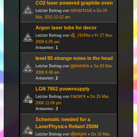
CO2 laser powered graphite oven
smartcut
Letzter Beitrag von
«
Do 24
Mär, 2011 12:12 am
Argon laser tube for decor
dj_richu
Letzter Beitrag von
«
Fr 27 Nov,
2009 6:05 pm
Antworten:
1
lexel 85 strange noise in the head
genesis
Letzter Beitrag von
«
Sa 03 Mai,
2008 9:49 am
Antworten:
2
LGN 7802 powersupply
racerx
Letzter Beitrag von
«
Do 25 Mai,
2006 11:09 pm
Antworten:
3
Schematic needed for a
LaserPhysics Reliant 250M
djespo
Letzter Beitrag von
«
Do 16 Mär,