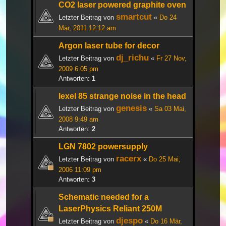
CO2 laser powered graphite oven
smartcut
Letzter Beitrag von
«
Do 24
Mär, 2011 12:12 am
Argon laser tube for decor
dj_richu
Letzter Beitrag von
«
Fr 27 Nov,
2009 6:05 pm
Antworten:
1
lexel 85 strange noise in the head
genesis
Letzter Beitrag von
«
Sa 03 Mai,
2008 9:49 am
Antworten:
2
LGN 7802 powersupply
racerx
Letzter Beitrag von
«
Do 25 Mai,
2006 11:09 pm
Antworten:
3
Schematic needed for a
LaserPhysics Reliant 250M
djespo
Letzter Beitrag von
«
Do 16 Mär,