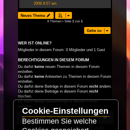
2006 8:57 am
Neues Thema
8 Themen • Seite
1
von
1
Gehe zu
WER IST ONLINE?
Mitglieder in diesem Forum: 0 Mitglieder und 1 Gast
BERECHTIGUNGEN IN DIESEM FORUM
Du darfst
keine
neuen Themen in diesem Forum
erstellen.
Du darfst
keine
Antworten zu Themen in diesem Forum
erstellen.
Du darfst deine Beiträge in diesem Forum
nicht
ändern.
Du darfst deine Beiträge in diesem Forum
nicht
löschen.
Du darfst
keine
Dateianhänge in diesem Forum
erstellen.
Cookie-Einstellungen
LaserFreak.net
Forum
Bestimmen Sie welche
Powered by
phpBB
® Forum Software © phpBB