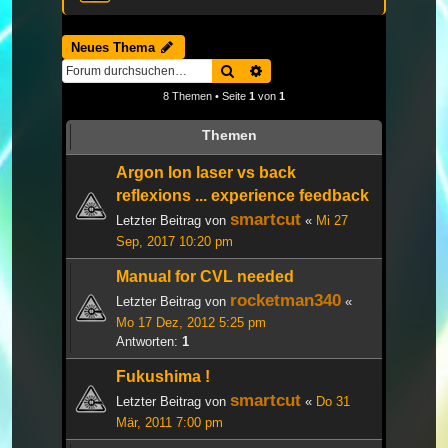
Neues Thema
Suche
Erweiterte Suche
8 Themen • Seite
1
von
1
Themen
Argon Ion laser vs back
reflexions ... experience feedback
smartcut
Letzter Beitrag von
«
Mi 27
Sep, 2017 10:20 pm
Manual for CVL needed
rocketman340
Letzter Beitrag von
«
Mo 17 Dez, 2012 5:25 pm
Antworten:
1
Fukushima !
smartcut
Letzter Beitrag von
«
Do 31
Mär, 2011 7:00 pm