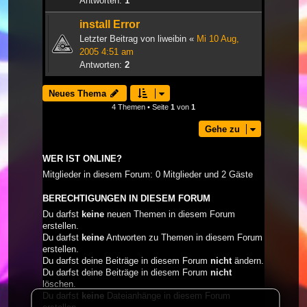
Antworten:
1
install Error
Letzter Beitrag von
liweibin
«
Mi 10 Aug,
2005 4:51 am
Antworten:
2
Neues Thema
4 Themen • Seite
1
von
1
Gehe zu
WER IST ONLINE?
Mitglieder in diesem Forum: 0 Mitglieder und 2 Gäste
BERECHTIGUNGEN IN DIESEM FORUM
Du darfst
keine
neuen Themen in diesem Forum
erstellen.
Du darfst
keine
Antworten zu Themen in diesem Forum
erstellen.
Du darfst deine Beiträge in diesem Forum
nicht
ändern.
Du darfst deine Beiträge in diesem Forum
nicht
löschen.
Du darfst
keine
Dateianhänge in diesem Forum