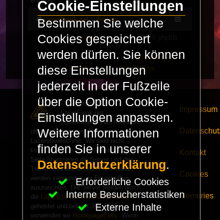
erstellen.
Cookie-Einstellungen
LaserFreak.net
Forum
Bestimmen Sie welche
Cookies gespeichert
Powered by
phpBB
® Forum Software © phpBB
Limited
werden dürfen. Sie können
Deutsche Übersetzung durch
phpBB.de
diese Einstellungen
PRIVACY_LINK
|
TERMS_LINK
jederzeit in der Fußzeile
über die Option Cookie-
© Copyright 2025 -
Impressum
LaserFreak.net
Einstellungen anpassen.
LaserFreak ist ein freies und
Datenschut
Weitere Informationen
offenes Forum zum Thema
Lasershowtechnik. Wir sind nicht
finden Sie in unserer
kommerziell und die Banner auf dieser
Kontakt
Seite finanzieren die Server und den
Datenschutzerklärung
.
Traffic. Einnahmen von Fan Artikeln
Cookies
werden verwendet um Freaktreffen
Erforderliche Cookies
auszurichten. Die Server werden durch
Interne Besucherstatistiken
Memories
die
LiquiNUX Software GmbH Berlin
Externe Inhalte
gehostet und betreut. Als CMS
verwenden wir
HomepageEasy
. Wenn