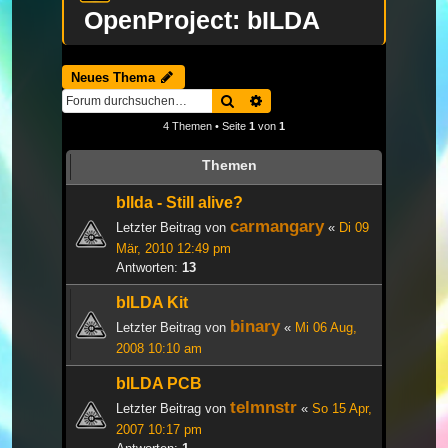
OpenProject: bILDA
Neues Thema
Suche
Erweiterte Suche
4 Themen • Seite
1
von
1
Themen
bIlda - Still alive?
carmangary
Letzter Beitrag von
«
Di 09
Mär, 2010 12:49 pm
Antworten:
13
bILDA Kit
binary
Letzter Beitrag von
«
Mi 06 Aug,
2008 10:10 am
bILDA PCB
telmnstr
Letzter Beitrag von
«
So 15 Apr,
2007 10:17 pm