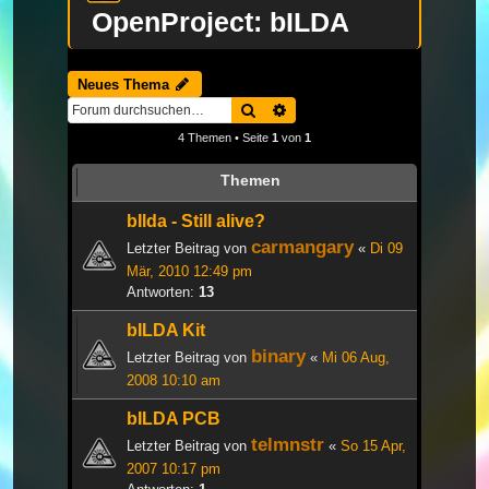
OpenProject: bILDA
Neues Thema
Suche
Erweiterte Suche
4 Themen • Seite
1
von
1
Themen
bIlda - Still alive?
carmangary
Letzter Beitrag von
«
Di 09
Mär, 2010 12:49 pm
Antworten:
13
bILDA Kit
binary
Letzter Beitrag von
«
Mi 06 Aug,
2008 10:10 am
bILDA PCB
telmnstr
Letzter Beitrag von
«
So 15 Apr,
2007 10:17 pm