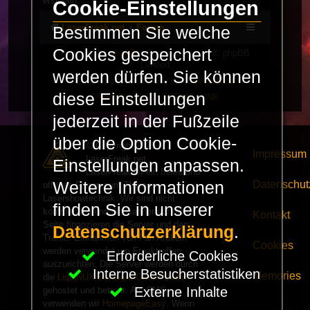
erstellen.
Cookie-Einstellungen
LaserFreak.net
Forum
Bestimmen Sie welche
Cookies gespeichert
Powered by
phpBB
® Forum Software © phpBB
Limited
werden dürfen. Sie können
Deutsche Übersetzung durch
phpBB.de
diese Einstellungen
PRIVACY_LINK
|
TERMS_LINK
jederzeit in der Fußzeile
über die Option Cookie-
© Copyright 2025 -
Impressum
LaserFreak.net
Einstellungen anpassen.
LaserFreak ist ein freies und
Datenschut
Weitere Informationen
offenes Forum zum Thema
Lasershowtechnik. Wir sind nicht
finden Sie in unserer
kommerziell und die Banner auf dieser
Kontakt
Seite finanzieren die Server und den
Datenschutzerklärung
.
Traffic. Einnahmen von Fan Artikeln
Cookies
werden verwendet um Freaktreffen
Erforderliche Cookies
auszurichten. Die Server werden durch
Interne Besucherstatistiken
Memories
die
LiquiNUX Software GmbH Berlin
Externe Inhalte
gehostet und betreut. Als CMS
verwenden wir
HomepageEasy
. Wenn