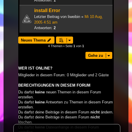
Antworten:
1
install Error
Letzter Beitrag von
liweibin
«
Mi 10 Aug,
2005 4:51 am
Antworten:
2
Neues Thema
4 Themen • Seite
1
von
1
Gehe zu
WER IST ONLINE?
Mitglieder in diesem Forum: 0 Mitglieder und 2 Gäste
BERECHTIGUNGEN IN DIESEM FORUM
Du darfst
keine
neuen Themen in diesem Forum
erstellen.
Du darfst
keine
Antworten zu Themen in diesem Forum
erstellen.
Du darfst deine Beiträge in diesem Forum
nicht
ändern.
Du darfst deine Beiträge in diesem Forum
nicht
löschen.
Du darfst
keine
Dateianhänge in diesem Forum