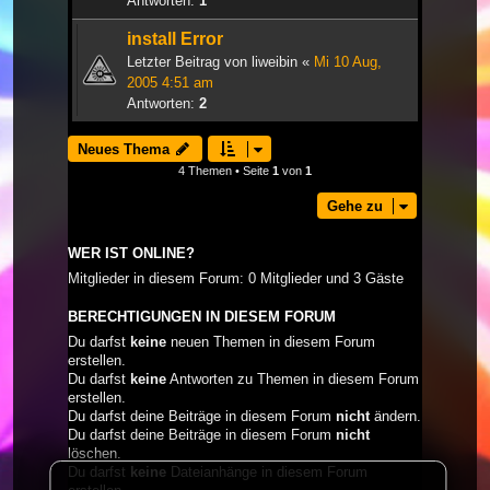
Antworten:
1
install Error
Letzter Beitrag von
liweibin
«
Mi 10 Aug,
2005 4:51 am
Antworten:
2
Neues Thema
4 Themen • Seite
1
von
1
Gehe zu
WER IST ONLINE?
Mitglieder in diesem Forum: 0 Mitglieder und 3 Gäste
BERECHTIGUNGEN IN DIESEM FORUM
Du darfst
keine
neuen Themen in diesem Forum
erstellen.
Du darfst
keine
Antworten zu Themen in diesem Forum
erstellen.
Du darfst deine Beiträge in diesem Forum
nicht
ändern.
Du darfst deine Beiträge in diesem Forum
nicht
löschen.
Du darfst
keine
Dateianhänge in diesem Forum