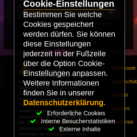
erstellen.
Cookie-Einstellungen
LaserFreak.net
Forum
Bestimmen Sie welche
Cookies gespeichert
Powered by
phpBB
® Forum Software © phpBB
Limited
werden dürfen. Sie können
Deutsche Übersetzung durch
phpBB.de
diese Einstellungen
PRIVACY_LINK
|
TERMS_LINK
jederzeit in der Fußzeile
über die Option Cookie-
© Copyright 2025 -
Impressum
LaserFreak.net
Einstellungen anpassen.
LaserFreak ist ein freies und
Datenschut
Weitere Informationen
offenes Forum zum Thema
Lasershowtechnik. Wir sind nicht
finden Sie in unserer
kommerziell und die Banner auf dieser
Kontakt
Seite finanzieren die Server und den
Datenschutzerklärung
.
Traffic. Einnahmen von Fan Artikeln
Cookies
werden verwendet um Freaktreffen
Erforderliche Cookies
auszurichten. Die Server werden durch
Interne Besucherstatistiken
Memories
die
LiquiNUX Software GmbH Berlin
Externe Inhalte
gehostet und betreut. Als CMS
verwenden wir
HomepageEasy
. Wenn