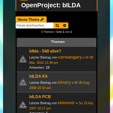
OpenProject: bILDA
Neues Thema
Suche
Erweiterte Suche
4 Themen • Seite
1
von
1
Themen
bIlda - Still alive?
carmangary
Letzter Beitrag von
«
Di 09
Mär, 2010 12:49 pm
Antworten:
13
bILDA Kit
binary
Letzter Beitrag von
«
Mi 06 Aug,
2008 10:10 am
bILDA PCB
telmnstr
Letzter Beitrag von
«
So 15 Apr,
2007 10:17 pm