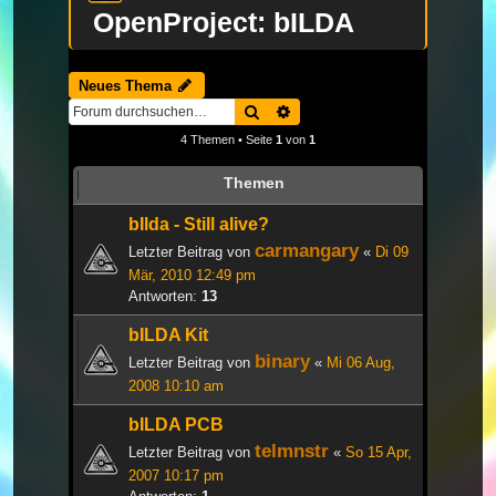
OpenProject: bILDA
Neues Thema
Suche
Erweiterte Suche
4 Themen • Seite
1
von
1
Themen
bIlda - Still alive?
carmangary
Letzter Beitrag von
«
Di 09
Mär, 2010 12:49 pm
Antworten:
13
bILDA Kit
binary
Letzter Beitrag von
«
Mi 06 Aug,
2008 10:10 am
bILDA PCB
telmnstr
Letzter Beitrag von
«
So 15 Apr,
2007 10:17 pm