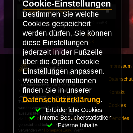
erstellen.
Cookie-Einstellungen
LaserFreak.net
Forum
Bestimmen Sie welche
Cookies gespeichert
Powered by
phpBB
® Forum Software © phpBB
Limited
werden dürfen. Sie können
Deutsche Übersetzung durch
phpBB.de
diese Einstellungen
PRIVACY_LINK
|
TERMS_LINK
jederzeit in der Fußzeile
über die Option Cookie-
© Copyright 2025 -
Impressum
LaserFreak.net
Einstellungen anpassen.
LaserFreak ist ein freies und
Datenschut
Weitere Informationen
offenes Forum zum Thema
Lasershowtechnik. Wir sind nicht
finden Sie in unserer
kommerziell und die Banner auf dieser
Kontakt
Seite finanzieren die Server und den
Datenschutzerklärung
.
Traffic. Einnahmen von Fan Artikeln
Cookies
werden verwendet um Freaktreffen
Erforderliche Cookies
auszurichten. Die Server werden durch
Interne Besucherstatistiken
Memories
die
LiquiNUX Software GmbH Berlin
Externe Inhalte
gehostet und betreut. Als CMS
verwenden wir
HomepageEasy
. Wenn