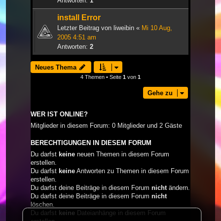
Antworten:
1
install Error
Letzter Beitrag von
liweibin
«
Mi 10 Aug,
2005 4:51 am
Antworten:
2
Neues Thema
4 Themen • Seite
1
von
1
Gehe zu
WER IST ONLINE?
Mitglieder in diesem Forum: 0 Mitglieder und 2 Gäste
BERECHTIGUNGEN IN DIESEM FORUM
Du darfst
keine
neuen Themen in diesem Forum
erstellen.
Du darfst
keine
Antworten zu Themen in diesem Forum
erstellen.
Du darfst deine Beiträge in diesem Forum
nicht
ändern.
Du darfst deine Beiträge in diesem Forum
nicht
löschen.
Du darfst
keine
Dateianhänge in diesem Forum