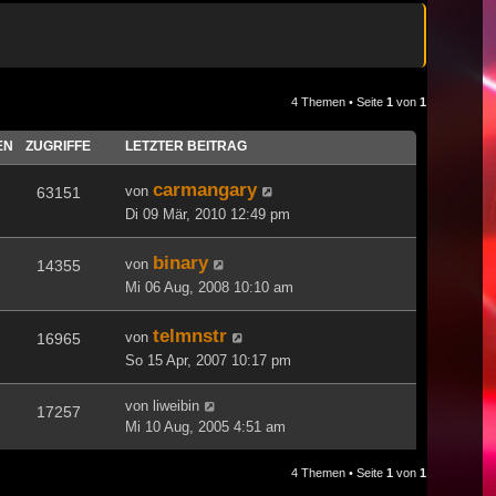
4 Themen • Seite
1
von
1
EN
ZUGRIFFE
LETZTER BEITRAG
carmangary
von
63151
Di 09 Mär, 2010 12:49 pm
binary
von
14355
Mi 06 Aug, 2008 10:10 am
telmnstr
von
16965
So 15 Apr, 2007 10:17 pm
von
liweibin
17257
Mi 10 Aug, 2005 4:51 am
4 Themen • Seite
1
von
1