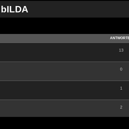
 bILDA
te Suche
ANTWORT
13
0
1
2