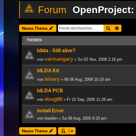
OpenProject:
Suche
Erweiter
Neues Thema
THEMEN
bIlda - Still alive?
carmangary
von
» So 02 Nov, 2008 2:18 pm
bILDA Kit
binary
von
» Mi 06 Aug, 2008 10:10 am
bILDA PCB
doug86
von
» Fr 15 Sep, 2006 11:28 am
install Error
von
liweibin
» Sa 06 Aug, 2005 8:20 pm
Neues Thema