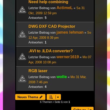
Need help combining
ActimeL
Letzter Beitrag von
«
Sa 31
Okt, 2009 12:59 pm
Antworten:
5
DWG DXF CAD Projector
james lehman
Letzter Beitrag von
«
So
12 Apr, 2009 8:39 pm
Antworten:
1
.AVI to .ILDA converter?
werner1619
Letzter Beitrag von
«
Mo 07
Apr, 2008 10:08 pm
RGB laser
wolle
Letzter Beitrag von
«
Mo 31 Mär,
2008 7:46 pm
Antworten:
4
Neues Thema
6 Themen • Seite
1
von
1
Gehe zu