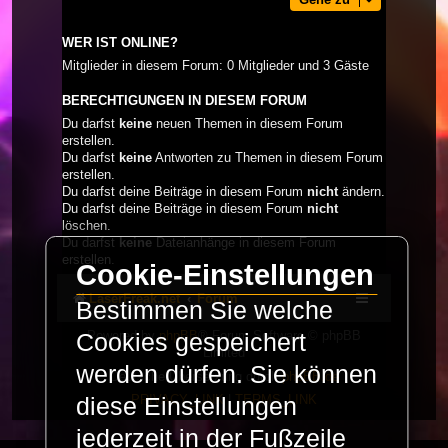
WER IST ONLINE?
Mitglieder in diesem Forum: 0 Mitglieder und 3 Gäste
BERECHTIGUNGEN IN DIESEM FORUM
Du darfst
keine
neuen Themen in diesem Forum
erstellen.
Du darfst
keine
Antworten zu Themen in diesem Forum
erstellen.
Du darfst deine Beiträge in diesem Forum
nicht
ändern.
Du darfst deine Beiträge in diesem Forum
nicht
löschen.
Du darfst
keine
Dateianhänge in diesem Forum
erstellen.
Cookie-Einstellungen
LaserFreak.net
Forum
Bestimmen Sie welche
Powered by
phpBB
® Forum Software © phpBB
Cookies gespeichert
Limited
werden dürfen. Sie können
Deutsche Übersetzung durch
phpBB.de
PRIVACY_LINK
|
TERMS_LINK
diese Einstellungen
jederzeit in der Fußzeile