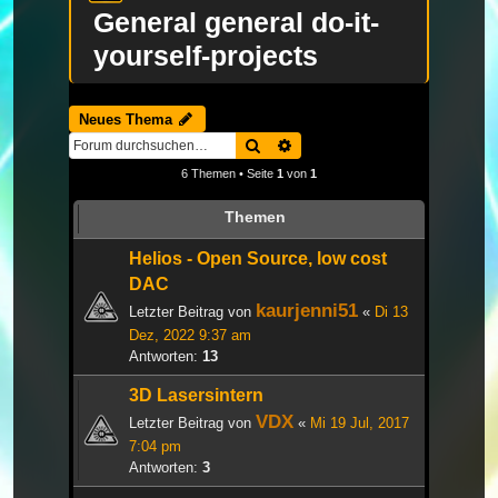
General general do-it-
yourself-projects
Neues Thema
Suche
Erweiterte Suche
6 Themen • Seite
1
von
1
Themen
Helios - Open Source, low cost
DAC
kaurjenni51
Letzter Beitrag von
«
Di 13
Dez, 2022 9:37 am
Antworten:
13
3D Lasersintern
VDX
Letzter Beitrag von
«
Mi 19 Jul, 2017
7:04 pm
Antworten:
3