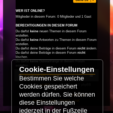
WER IST ONLINE?
Mitglieder in diesem Forum: 0 Mitglieder und 1 Gast
BERECHTIGUNGEN IN DIESEM FORUM
Du darfst
keine
neuen Themen in diesem Forum
erstellen.
Du darfst
keine
Antworten zu Themen in diesem Forum
erstellen.
Du darfst deine Beiträge in diesem Forum
nicht
ändern.
Du darfst deine Beiträge in diesem Forum
nicht
löschen.
Du darfst
keine
Dateianhänge in diesem Forum
erstellen.
Cookie-Einstellungen
LaserFreak.net
Forum
Bestimmen Sie welche
Powered by
phpBB
® Forum Software © phpBB
Cookies gespeichert
Limited
werden dürfen. Sie können
Deutsche Übersetzung durch
phpBB.de
PRIVACY_LINK
|
TERMS_LINK
diese Einstellungen
jederzeit in der Fußzeile