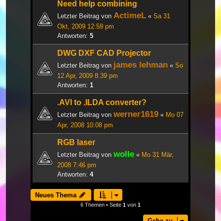
Need help combining
ActimeL
Letzter Beitrag von
«
Sa 31
Okt, 2009 12:59 pm
Antworten:
5
DWG DXF CAD Projector
james lehman
Letzter Beitrag von
«
So
12 Apr, 2009 8:39 pm
Antworten:
1
.AVI to .ILDA converter?
werner1619
Letzter Beitrag von
«
Mo 07
Apr, 2008 10:08 pm
RGB laser
wolle
Letzter Beitrag von
«
Mo 31 Mär,
2008 7:46 pm
Antworten:
4
Neues Thema
6 Themen • Seite
1
von
1
Gehe zu