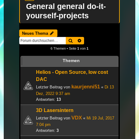
General general do-it-
yourself-projects
Neues Thema
Suche
Erweiterte Suche
6 Themen • Seite
1
von
1
Themen
Helios - Open Source, low cost
DAC
kaurjenni51
Letzter Beitrag von
«
Di 13
Dez, 2022 9:37 am
Antworten:
13
3D Lasersintern
VDX
Letzter Beitrag von
«
Mi 19 Jul, 2017
7:04 pm
Antworten:
3