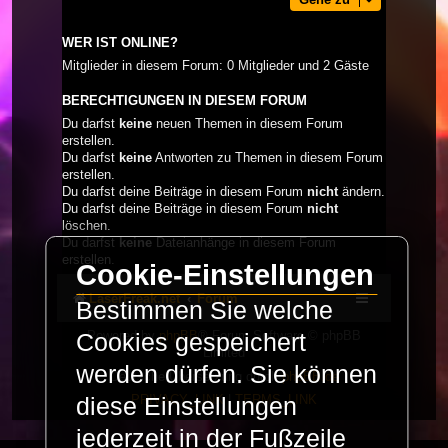
WER IST ONLINE?
Mitglieder in diesem Forum: 0 Mitglieder und 2 Gäste
BERECHTIGUNGEN IN DIESEM FORUM
Du darfst
keine
neuen Themen in diesem Forum
erstellen.
Du darfst
keine
Antworten zu Themen in diesem Forum
erstellen.
Du darfst deine Beiträge in diesem Forum
nicht
ändern.
Du darfst deine Beiträge in diesem Forum
nicht
löschen.
Du darfst
keine
Dateianhänge in diesem Forum
erstellen.
Cookie-Einstellungen
LaserFreak.net
Forum
Bestimmen Sie welche
Powered by
phpBB
® Forum Software © phpBB
Cookies gespeichert
Limited
werden dürfen. Sie können
Deutsche Übersetzung durch
phpBB.de
PRIVACY_LINK
|
TERMS_LINK
diese Einstellungen
jederzeit in der Fußzeile