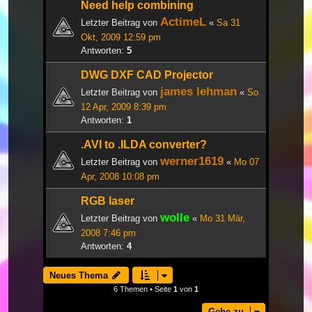
Need help combining
ActimeL
Letzter Beitrag von
«
Sa 31
Okt, 2009 12:59 pm
Antworten:
5
DWG DXF CAD Projector
james lehman
Letzter Beitrag von
«
So
12 Apr, 2009 8:39 pm
Antworten:
1
.AVI to .ILDA converter?
werner1619
Letzter Beitrag von
«
Mo 07
Apr, 2008 10:08 pm
RGB laser
wolle
Letzter Beitrag von
«
Mo 31 Mär,
2008 7:46 pm
Antworten:
4
Neues Thema
6 Themen • Seite
1
von
1
Gehe zu