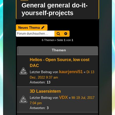
General general do-it-
yourself-projects
Neues Thema
Suche
Erweiterte Suche
6 Themen • Seite
1
von
1
Themen
Helios - Open Source, low cost
DAC
kaurjenni51
Letzter Beitrag von
«
Di 13
Dez, 2022 9:37 am
Antworten:
13
3D Lasersintern
VDX
Letzter Beitrag von
«
Mi 19 Jul, 2017
7:04 pm
Antworten:
3