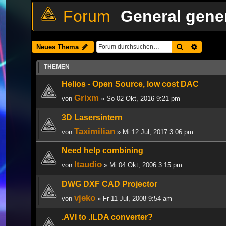
General gener
Suche
Erweiter
Neues Thema
THEMEN
Helios - Open Source, low cost DAC
Grixm
von
» So 02 Okt, 2016 9:21 pm
3D Lasersintern
Taximilian
von
» Mi 12 Jul, 2017 3:06 pm
Need help combining
ltaudio
von
» Mi 04 Okt, 2006 3:15 pm
DWG DXF CAD Projector
vjeko
von
» Fr 11 Jul, 2008 9:54 am
.AVI to .ILDA converter?