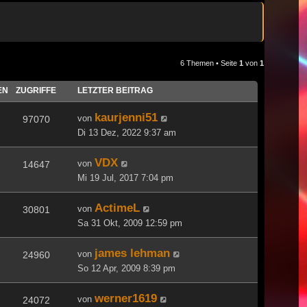
6 Themen • Seite
1
von
1
EN
ZUGRIFFE
LETZTER BEITRAG
kaurjenni51
von
97070
Di 13 Dez, 2022 9:37 am
VDX
von
14647
Mi 19 Jul, 2017 7:04 pm
ActimeL
von
30801
Sa 31 Okt, 2009 12:59 pm
james lehman
von
24960
So 12 Apr, 2009 8:39 pm
werner1619
von
24072