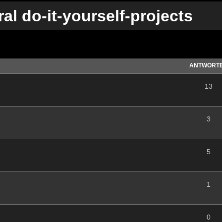
al do-it-yourself-projects
te Suche
ANTWORT
13
3
5
1
0