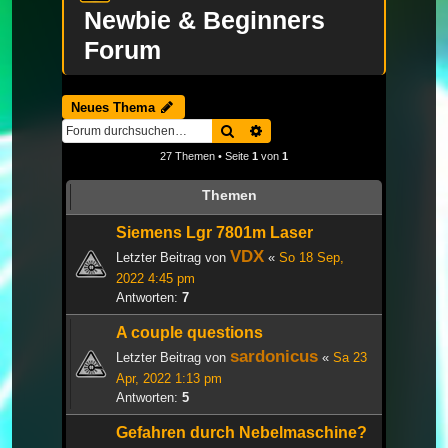
Newbie & Beginners
Forum
Neues Thema
Suche
Erweiterte Suche
27 Themen • Seite
1
von
1
Themen
Siemens Lgr 7801m Laser
VDX
Letzter Beitrag von
«
So 18 Sep,
2022 4:45 pm
Antworten:
7
A couple questions
sardonicus
Letzter Beitrag von
«
Sa 23
Apr, 2022 1:13 pm
Antworten:
5
Gefahren durch Nebelmaschine?