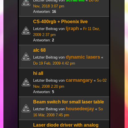
Letzter Beitrag von
«
Do 08
Nov, 2018 3:07 pm
Antworten:
16
CS-400rgb + Phoenix live
ljraph
Letzter Beitrag von
«
Fr 11 Dez,
2009 2:37 pm
Antworten:
2
alc 68
dynamic lasers
Letzter Beitrag von
«
Do 19 Feb, 2009 4:42 pm
hi all
carmangary
Letzter Beitrag von
«
So 02
Nov, 2008 2:20 pm
Antworten:
5
Beam switch for small laser table
housedeejay
Letzter Beitrag von
«
So
16 Mär, 2008 7:45 pm
Laser diode driver with analog