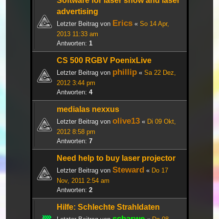
Software for laser show and laser
advertising
Erics
Letzter Beitrag von
«
So 14 Apr,
2013 11:33 am
Antworten:
1
CS 500 RGBV PoenixLive
phillip
Letzter Beitrag von
«
Sa 22 Dez,
2012 3:44 pm
Antworten:
4
medialas nexxus
olive13
Letzter Beitrag von
«
Di 09 Okt,
2012 8:58 pm
Antworten:
7
Need help to buy laser projector
Steward
Letzter Beitrag von
«
Do 17
Nov, 2011 2:54 am
Antworten:
2
Hilfe: Schlechte Strahldaten
scharwe