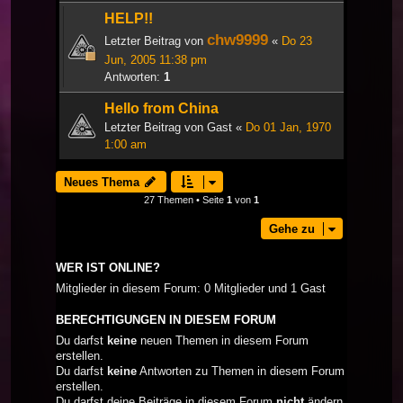
HELP!!
chw9999
Letzter Beitrag von
«
Do 23
Jun, 2005 11:38 pm
Antworten:
1
Hello from China
Letzter Beitrag von
Gast
«
Do 01 Jan, 1970
1:00 am
Neues Thema
27 Themen • Seite
1
von
1
Gehe zu
WER IST ONLINE?
Mitglieder in diesem Forum: 0 Mitglieder und 1 Gast
BERECHTIGUNGEN IN DIESEM FORUM
Du darfst
keine
neuen Themen in diesem Forum
erstellen.
Du darfst
keine
Antworten zu Themen in diesem Forum
erstellen.
Du darfst deine Beiträge in diesem Forum
nicht
ändern.