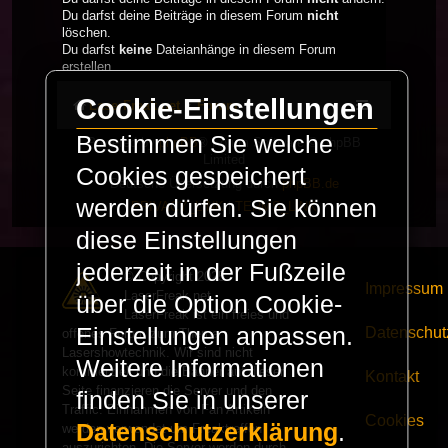
Du darfst deine Beiträge in diesem Forum
nicht
löschen.
Du darfst
keine
Dateianhänge in diesem Forum
erstellen.
Cookie-Einstellungen
LaserFreak.net
Forum
Bestimmen Sie welche
Powered by
phpBB
® Forum Software © phpBB
Limited
Cookies gespeichert
Deutsche Übersetzung durch
phpBB.de
werden dürfen. Sie können
PRIVACY_LINK
|
TERMS_LINK
diese Einstellungen
jederzeit in der Fußzeile
© Copyright 2025 -
Impressum
LaserFreak.net
über die Option Cookie-
LaserFreak ist ein freies und
Einstellungen anpassen.
Datenschut
offenes Forum zum Thema
Lasershowtechnik. Wir sind nicht
Weitere Informationen
kommerziell und die Banner auf dieser
Kontakt
Seite finanzieren die Server und den
finden Sie in unserer
Traffic. Einnahmen von Fan Artikeln
Cookies
Datenschutzerklärung
.
werden verwendet um Freaktreffen
auszurichten. Die Server werden durch