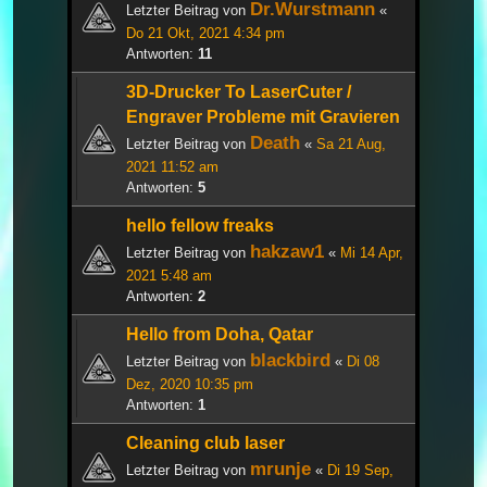
Dr.Wurstmann
Letzter Beitrag von
«
Do 21 Okt, 2021 4:34 pm
Antworten:
11
3D-Drucker To LaserCuter /
Engraver Probleme mit Gravieren
Death
Letzter Beitrag von
«
Sa 21 Aug,
2021 11:52 am
Antworten:
5
hello fellow freaks
hakzaw1
Letzter Beitrag von
«
Mi 14 Apr,
2021 5:48 am
Antworten:
2
Hello from Doha, Qatar
blackbird
Letzter Beitrag von
«
Di 08
Dez, 2020 10:35 pm
Antworten:
1
Cleaning club laser
mrunje
Letzter Beitrag von
«
Di 19 Sep,