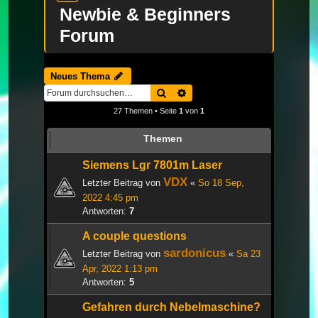
Newbie & Beginners
Forum
Neues Thema
Suche
Erweiterte Suche
27 Themen • Seite
1
von
1
Themen
Siemens Lgr 7801m Laser
VDX
Letzter Beitrag von
«
So 18 Sep,
2022 4:45 pm
Antworten:
7
A couple questions
sardonicus
Letzter Beitrag von
«
Sa 23
Apr, 2022 1:13 pm
Antworten:
5
Gefahren durch Nebelmaschine?