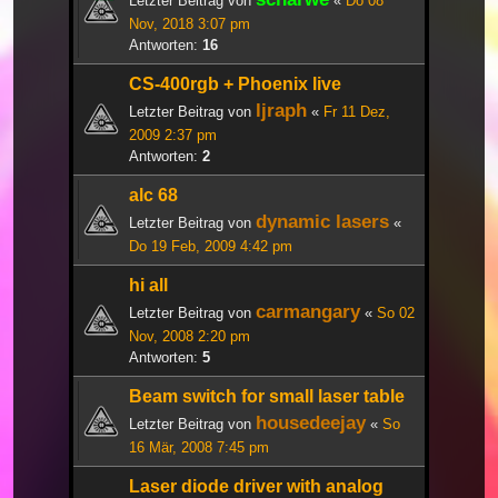
Letzter Beitrag von
«
Do 08
Nov, 2018 3:07 pm
Antworten:
16
CS-400rgb + Phoenix live
ljraph
Letzter Beitrag von
«
Fr 11 Dez,
2009 2:37 pm
Antworten:
2
alc 68
dynamic lasers
Letzter Beitrag von
«
Do 19 Feb, 2009 4:42 pm
hi all
carmangary
Letzter Beitrag von
«
So 02
Nov, 2008 2:20 pm
Antworten:
5
Beam switch for small laser table
housedeejay
Letzter Beitrag von
«
So
16 Mär, 2008 7:45 pm
Laser diode driver with analog