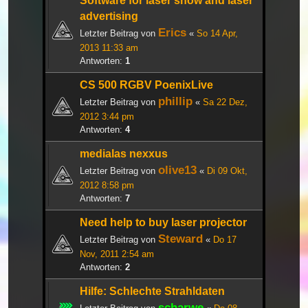
Software for laser show and laser
advertising
Erics
Letzter Beitrag von
«
So 14 Apr,
2013 11:33 am
Antworten:
1
CS 500 RGBV PoenixLive
phillip
Letzter Beitrag von
«
Sa 22 Dez,
2012 3:44 pm
Antworten:
4
medialas nexxus
olive13
Letzter Beitrag von
«
Di 09 Okt,
2012 8:58 pm
Antworten:
7
Need help to buy laser projector
Steward
Letzter Beitrag von
«
Do 17
Nov, 2011 2:54 am
Antworten:
2
Hilfe: Schlechte Strahldaten
scharwe