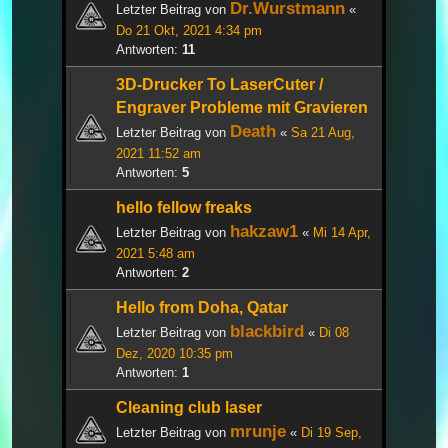
Dr.Wurstmann
Letzter Beitrag von
«
Do 21 Okt, 2021 4:34 pm
Antworten:
11
3D-Drucker To LaserCuter /
Engraver Probleme mit Gravieren
Death
Letzter Beitrag von
«
Sa 21 Aug,
2021 11:52 am
Antworten:
5
hello fellow freaks
hakzaw1
Letzter Beitrag von
«
Mi 14 Apr,
2021 5:48 am
Antworten:
2
Hello from Doha, Qatar
blackbird
Letzter Beitrag von
«
Di 08
Dez, 2020 10:35 pm
Antworten:
1
Cleaning club laser
mrunje
Letzter Beitrag von
«
Di 19 Sep,