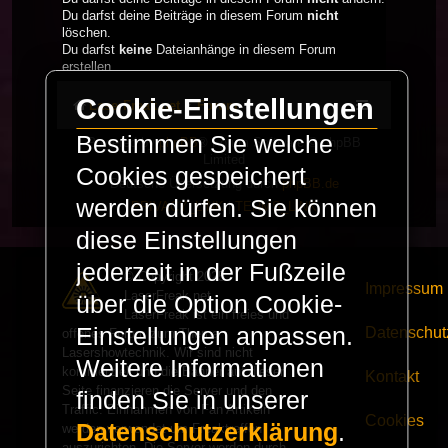
Du darfst deine Beiträge in diesem Forum
nicht
löschen.
Du darfst
keine
Dateianhänge in diesem Forum
erstellen.
Cookie-Einstellungen
LaserFreak.net
Forum
Bestimmen Sie welche
Powered by
phpBB
® Forum Software © phpBB
Limited
Cookies gespeichert
Deutsche Übersetzung durch
phpBB.de
werden dürfen. Sie können
PRIVACY_LINK
|
TERMS_LINK
diese Einstellungen
jederzeit in der Fußzeile
© Copyright 2025 -
Impressum
LaserFreak.net
über die Option Cookie-
LaserFreak ist ein freies und
Einstellungen anpassen.
Datenschut
offenes Forum zum Thema
Lasershowtechnik. Wir sind nicht
Weitere Informationen
kommerziell und die Banner auf dieser
Kontakt
Seite finanzieren die Server und den
finden Sie in unserer
Traffic. Einnahmen von Fan Artikeln
Cookies
Datenschutzerklärung
.
werden verwendet um Freaktreffen
auszurichten. Die Server werden durch