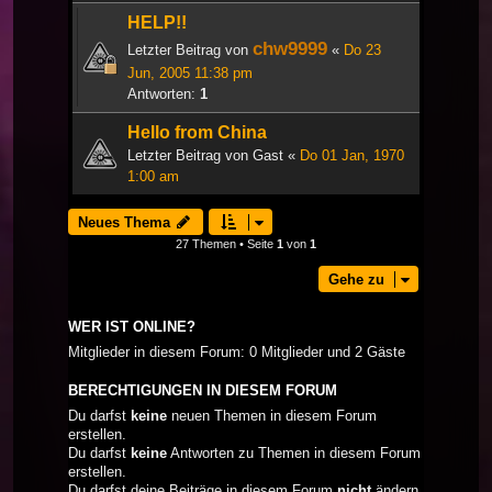
HELP!!
chw9999
Letzter Beitrag von
«
Do 23
Jun, 2005 11:38 pm
Antworten:
1
Hello from China
Letzter Beitrag von
Gast
«
Do 01 Jan, 1970
1:00 am
Neues Thema
27 Themen • Seite
1
von
1
Gehe zu
WER IST ONLINE?
Mitglieder in diesem Forum: 0 Mitglieder und 2 Gäste
BERECHTIGUNGEN IN DIESEM FORUM
Du darfst
keine
neuen Themen in diesem Forum
erstellen.
Du darfst
keine
Antworten zu Themen in diesem Forum
erstellen.
Du darfst deine Beiträge in diesem Forum
nicht
ändern.