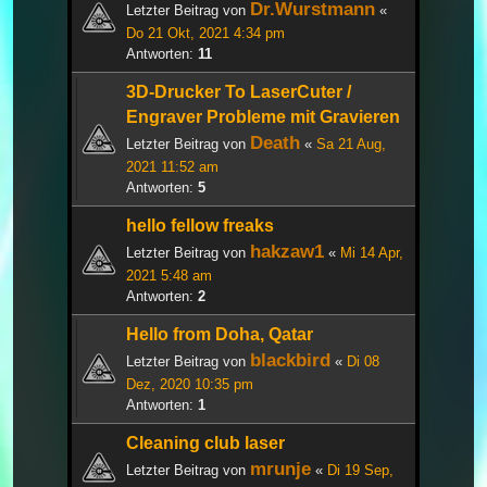
Dr.Wurstmann
Letzter Beitrag von
«
Do 21 Okt, 2021 4:34 pm
Antworten:
11
3D-Drucker To LaserCuter /
Engraver Probleme mit Gravieren
Death
Letzter Beitrag von
«
Sa 21 Aug,
2021 11:52 am
Antworten:
5
hello fellow freaks
hakzaw1
Letzter Beitrag von
«
Mi 14 Apr,
2021 5:48 am
Antworten:
2
Hello from Doha, Qatar
blackbird
Letzter Beitrag von
«
Di 08
Dez, 2020 10:35 pm
Antworten:
1
Cleaning club laser
mrunje
Letzter Beitrag von
«
Di 19 Sep,