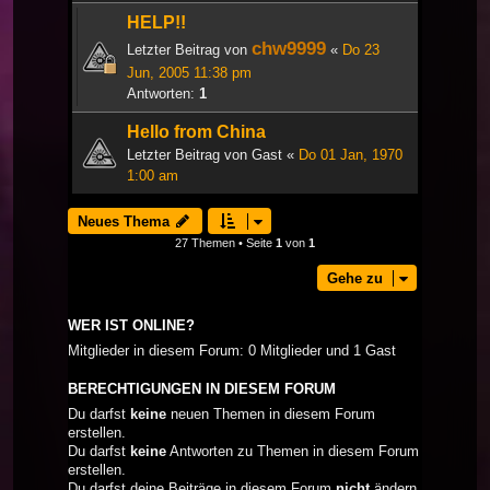
HELP!!
chw9999
Letzter Beitrag von
«
Do 23
Jun, 2005 11:38 pm
Antworten:
1
Hello from China
Letzter Beitrag von
Gast
«
Do 01 Jan, 1970
1:00 am
Neues Thema
27 Themen • Seite
1
von
1
Gehe zu
WER IST ONLINE?
Mitglieder in diesem Forum: 0 Mitglieder und 1 Gast
BERECHTIGUNGEN IN DIESEM FORUM
Du darfst
keine
neuen Themen in diesem Forum
erstellen.
Du darfst
keine
Antworten zu Themen in diesem Forum
erstellen.
Du darfst deine Beiträge in diesem Forum
nicht
ändern.