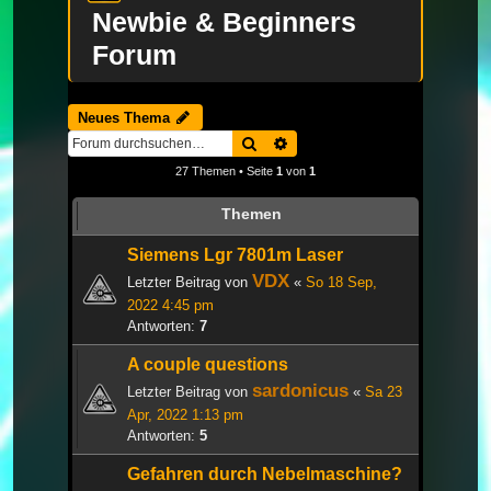
Newbie & Beginners
Forum
Neues Thema
Suche
Erweiterte Suche
27 Themen • Seite
1
von
1
Themen
Siemens Lgr 7801m Laser
VDX
Letzter Beitrag von
«
So 18 Sep,
2022 4:45 pm
Antworten:
7
A couple questions
sardonicus
Letzter Beitrag von
«
Sa 23
Apr, 2022 1:13 pm
Antworten:
5
Gefahren durch Nebelmaschine?