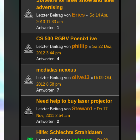
Software for laser show and laser
advertising
Erics
Letzter Beitrag von
«
So 14 Apr,
2013 11:33 am
Antworten:
1
CS 500 RGBV PoenixLive
phillip
Letzter Beitrag von
«
Sa 22 Dez,
2012 3:44 pm
Antworten:
4
medialas nexxus
olive13
Letzter Beitrag von
«
Di 09 Okt,
2012 8:58 pm
Antworten:
7
Need help to buy laser projector
Steward
Letzter Beitrag von
«
Do 17
Nov, 2011 2:54 am
Antworten:
2
Hilfe: Schlechte Strahldaten
scharwe