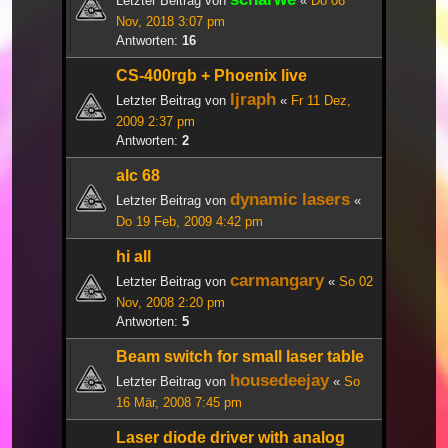
Letzter Beitrag von
«
Do 08
Nov, 2018 3:07 pm
Antworten:
16
CS-400rgb + Phoenix live
ljraph
Letzter Beitrag von
«
Fr 11 Dez,
2009 2:37 pm
Antworten:
2
alc 68
dynamic lasers
Letzter Beitrag von
«
Do 19 Feb, 2009 4:42 pm
hi all
carmangary
Letzter Beitrag von
«
So 02
Nov, 2008 2:20 pm
Antworten:
5
Beam switch for small laser table
housedeejay
Letzter Beitrag von
«
So
16 Mär, 2008 7:45 pm
Laser diode driver with analog