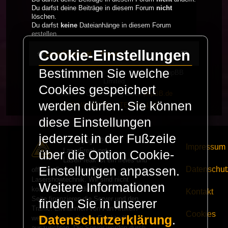
Du darfst deine Beiträge in diesem Forum
nicht
löschen.
Du darfst
keine
Dateianhänge in diesem Forum
erstellen.
Cookie-Einstellungen
LaserFreak.net
Forum
Bestimmen Sie welche
Powered by
phpBB
® Forum Software © phpBB
Limited
Cookies gespeichert
Deutsche Übersetzung durch
phpBB.de
werden dürfen. Sie können
PRIVACY_LINK
|
TERMS_LINK
diese Einstellungen
jederzeit in der Fußzeile
© Copyright 2025 -
Impressum
LaserFreak.net
über die Option Cookie-
LaserFreak ist ein freies und
Einstellungen anpassen.
Datenschut
offenes Forum zum Thema
Lasershowtechnik. Wir sind nicht
Weitere Informationen
kommerziell und die Banner auf dieser
Kontakt
Seite finanzieren die Server und den
finden Sie in unserer
Traffic. Einnahmen von Fan Artikeln
Cookies
Datenschutzerklärung
.
werden verwendet um Freaktreffen
auszurichten. Die Server werden durch