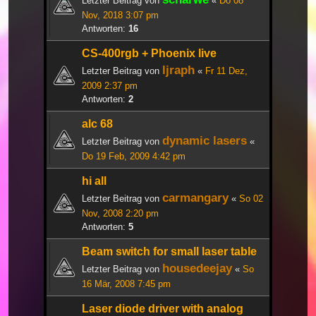
Letzter Beitrag von
«
Do 08
Nov, 2018 3:07 pm
Antworten:
16
CS-400rgb + Phoenix live
ljraph
Letzter Beitrag von
«
Fr 11 Dez,
2009 2:37 pm
Antworten:
2
alc 68
dynamic lasers
Letzter Beitrag von
«
Do 19 Feb, 2009 4:42 pm
hi all
carmangary
Letzter Beitrag von
«
So 02
Nov, 2008 2:20 pm
Antworten:
5
Beam switch for small laser table
housedeejay
Letzter Beitrag von
«
So
16 Mär, 2008 7:45 pm
Laser diode driver with analog