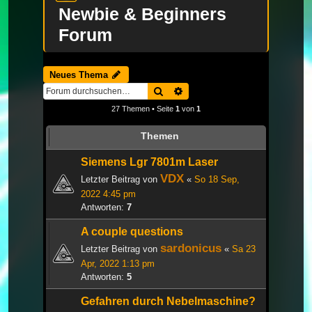
Newbie & Beginners
Forum
Neues Thema
Suche
Erweiterte Suche
27 Themen • Seite
1
von
1
Themen
Siemens Lgr 7801m Laser
VDX
Letzter Beitrag von
«
So 18 Sep,
2022 4:45 pm
Antworten:
7
A couple questions
sardonicus
Letzter Beitrag von
«
Sa 23
Apr, 2022 1:13 pm
Antworten:
5
Gefahren durch Nebelmaschine?