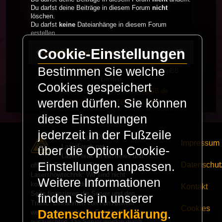
Du darfst deine Beiträge in diesem Forum
nicht
löschen.
Du darfst
keine
Dateianhänge in diesem Forum
erstellen.
Cookie-Einstellungen
LaserFreak.net
Forum
Bestimmen Sie welche
Powered by
phpBB
® Forum Software © phpBB
Limited
Cookies gespeichert
Deutsche Übersetzung durch
phpBB.de
werden dürfen. Sie können
PRIVACY_LINK
|
TERMS_LINK
diese Einstellungen
jederzeit in der Fußzeile
© Copyright 2025 -
Impressum
LaserFreak.net
über die Option Cookie-
LaserFreak ist ein freies und
Einstellungen anpassen.
Datenschut
offenes Forum zum Thema
Lasershowtechnik. Wir sind nicht
Weitere Informationen
kommerziell und die Banner auf dieser
Kontakt
Seite finanzieren die Server und den
finden Sie in unserer
Traffic. Einnahmen von Fan Artikeln
Cookies
Datenschutzerklärung
.
werden verwendet um Freaktreffen
auszurichten. Die Server werden durch