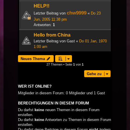
HELP!!
chw9999
Letzter Beitrag von
«
Do 23
Jun, 2005 11:38 pm
Antworten:
1
Hello from China
Letzter Beitrag von
Gast
«
Do 01 Jan, 1970
1:00 am
Neues Thema
27 Themen • Seite
1
von
1
Gehe zu
WER IST ONLINE?
Mitglieder in diesem Forum: 0 Mitglieder und 1 Gast
BERECHTIGUNGEN IN DIESEM FORUM
Du darfst
keine
neuen Themen in diesem Forum
erstellen.
Du darfst
keine
Antworten zu Themen in diesem Forum
erstellen.
Du darfst deine Beiträge in diesem Forum
nicht
ändern.