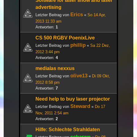
Software for laser show and laser
advertising
Erics
Letzter Beitrag von
«
So 14 Apr,
2013 11:33 am
Antworten:
1
CS 500 RGBV PoenixLive
phillip
Letzter Beitrag von
«
Sa 22 Dez,
2012 3:44 pm
Antworten:
4
medialas nexxus
olive13
Letzter Beitrag von
«
Di 09 Okt,
2012 8:58 pm
Antworten:
7
Need help to buy laser projector
Steward
Letzter Beitrag von
«
Do 17
Nov, 2011 2:54 am
Antworten:
2
Hilfe: Schlechte Strahldaten
scharwe