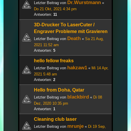
Dr.Wurstmann
Letzter Beitrag von
«
Do 21 Okt, 2021 4:34 pm
Antworten:
11
3D-Drucker To LaserCuter /
Engraver Probleme mit Gravieren
Death
Letzter Beitrag von
«
Sa 21 Aug,
2021 11:52 am
Antworten:
5
hello fellow freaks
hakzaw1
Letzter Beitrag von
«
Mi 14 Apr,
2021 5:48 am
Antworten:
2
Hello from Doha, Qatar
blackbird
Letzter Beitrag von
«
Di 08
Dez, 2020 10:35 pm
Antworten:
1
Cleaning club laser
mrunje
Letzter Beitrag von
«
Di 19 Sep,