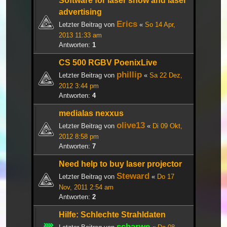
Software for laser show and laser
advertising
Erics
Letzter Beitrag von
«
So 14 Apr,
2013 11:33 am
Antworten:
1
CS 500 RGBV PoenixLive
phillip
Letzter Beitrag von
«
Sa 22 Dez,
2012 3:44 pm
Antworten:
4
medialas nexxus
olive13
Letzter Beitrag von
«
Di 09 Okt,
2012 8:58 pm
Antworten:
7
Need help to buy laser projector
Steward
Letzter Beitrag von
«
Do 17
Nov, 2011 2:54 am
Antworten:
2
Hilfe: Schlechte Strahldaten
scharwe