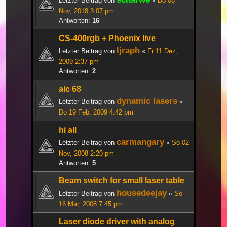
Letzter Beitrag von
«
Do 08
Nov, 2018 3:07 pm
Antworten:
16
CS-400rgb + Phoenix live
ljraph
Letzter Beitrag von
«
Fr 11 Dez,
2009 2:37 pm
Antworten:
2
alc 68
dynamic lasers
Letzter Beitrag von
«
Do 19 Feb, 2009 4:42 pm
hi all
carmangary
Letzter Beitrag von
«
So 02
Nov, 2008 2:20 pm
Antworten:
5
Beam switch for small laser table
housedeejay
Letzter Beitrag von
«
So
16 Mär, 2008 7:45 pm
Laser diode driver with analog