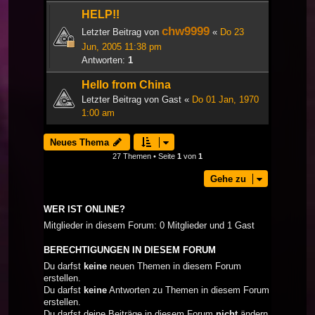
HELP!!
chw9999
Letzter Beitrag von
«
Do 23
Jun, 2005 11:38 pm
Antworten:
1
Hello from China
Letzter Beitrag von
Gast
«
Do 01 Jan, 1970
1:00 am
Neues Thema
27 Themen • Seite
1
von
1
Gehe zu
WER IST ONLINE?
Mitglieder in diesem Forum: 0 Mitglieder und 1 Gast
BERECHTIGUNGEN IN DIESEM FORUM
Du darfst
keine
neuen Themen in diesem Forum
erstellen.
Du darfst
keine
Antworten zu Themen in diesem Forum
erstellen.
Du darfst deine Beiträge in diesem Forum
nicht
ändern.