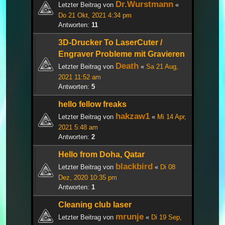
Dr.Wurstmann
Letzter Beitrag von
«
Do 21 Okt, 2021 4:34 pm
Antworten:
11
3D-Drucker To LaserCuter /
Engraver Probleme mit Gravieren
Death
Letzter Beitrag von
«
Sa 21 Aug,
2021 11:52 am
Antworten:
5
hello fellow freaks
hakzaw1
Letzter Beitrag von
«
Mi 14 Apr,
2021 5:48 am
Antworten:
2
Hello from Doha, Qatar
blackbird
Letzter Beitrag von
«
Di 08
Dez, 2020 10:35 pm
Antworten:
1
Cleaning club laser
mrunje
Letzter Beitrag von
«
Di 19 Sep,