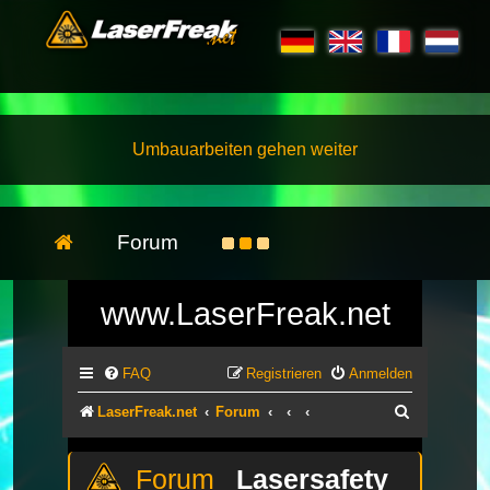
Umbauarbeiten gehen weiter
Forum
www.LaserFreak.net
FAQ
Registrieren
Anmelden
Suche
LaserFreak.net
Forum
Lasersafety