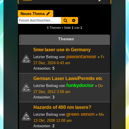
Neues Thema
Suche
Erweiterte Suche
6 Themen • Seite
1
von
1
Themen
5mw laser use in Germany
pawantanwar
Letzter Beitrag von
«
Fr
27 Dez, 2024 6:43 am
Antworten:
5
German Laser Laws/Permits etc
funkydoctor
Letzter Beitrag von
«
Do
27 Dez, 2012 3:59 am
Antworten:
3
Hazards of 400 nm lasers?
green xenon
Letzter Beitrag von
«
Mo
13 Okt, 2008 12:08 am
Antworten:
2