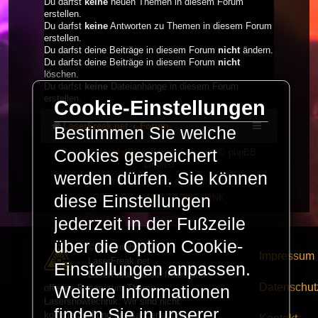
Du darfst
keine
neuen Themen in diesem Forum
erstellen.
Du darfst
keine
Antworten zu Themen in diesem Forum
erstellen.
Du darfst deine Beiträge in diesem Forum
nicht
ändern.
Du darfst deine Beiträge in diesem Forum
nicht
löschen.
Du darfst
keine
Dateianhänge in diesem Forum
erstellen.
Cookie-Einstellungen
LaserFreak.net
Forum
Bestimmen Sie welche
Cookies gespeichert
Powered by
phpBB
® Forum Software © phpBB
Limited
werden dürfen. Sie können
Deutsche Übersetzung durch
phpBB.de
diese Einstellungen
PRIVACY_LINK
|
TERMS_LINK
jederzeit in der Fußzeile
über die Option Cookie-
© Copyright 2025 -
Impressum
LaserFreak.net
Einstellungen anpassen.
LaserFreak ist ein freies und
Datenschut
offenes Forum zum Thema
Weitere Informationen
Lasershowtechnik. Wir sind nicht
finden Sie in unserer
kommerziell und die Banner auf dieser