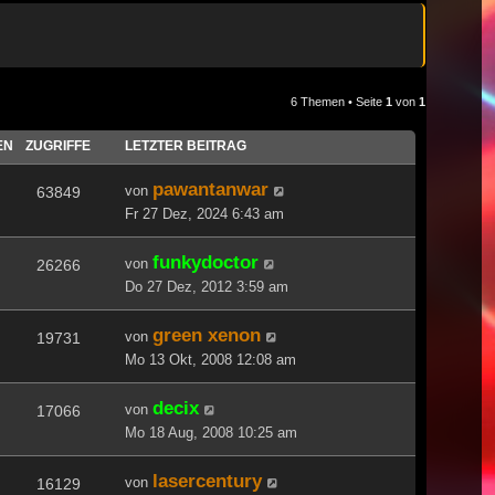
6 Themen • Seite
1
von
1
EN
ZUGRIFFE
LETZTER BEITRAG
pawantanwar
von
63849
Fr 27 Dez, 2024 6:43 am
funkydoctor
von
26266
Do 27 Dez, 2012 3:59 am
green xenon
von
19731
Mo 13 Okt, 2008 12:08 am
decix
von
17066
Mo 18 Aug, 2008 10:25 am
lasercentury
von
16129