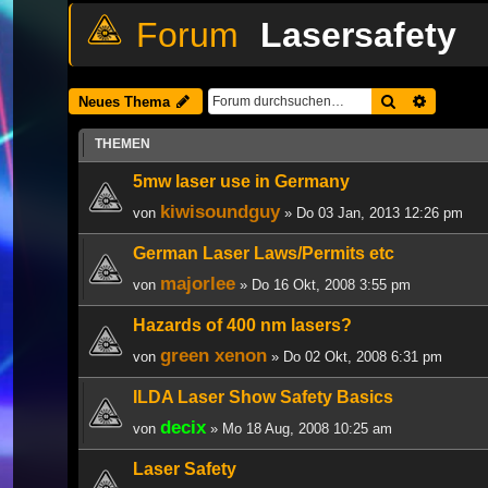
Lasersafety
Suche
Erweiter
Neues Thema
THEMEN
5mw laser use in Germany
kiwisoundguy
von
» Do 03 Jan, 2013 12:26 pm
German Laser Laws/Permits etc
majorlee
von
» Do 16 Okt, 2008 3:55 pm
Hazards of 400 nm lasers?
green xenon
von
» Do 02 Okt, 2008 6:31 pm
ILDA Laser Show Safety Basics
decix
von
» Mo 18 Aug, 2008 10:25 am
Laser Safety