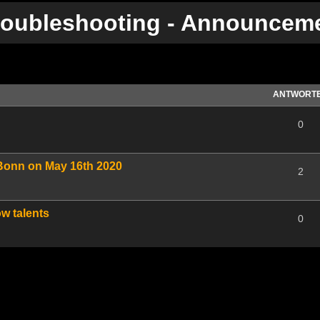
roubleshooting - Announcem
te Suche
ANTWORT
0
 Bonn on May 16th 2020
2
w talents
0