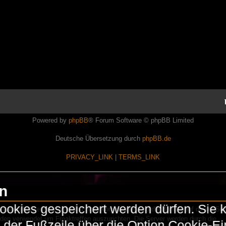
Powered by
phpBB
® Forum Software © phpBB Limited
Deutsche Übersetzung durch
phpBB.de
PRIVACY_LINK
|
TERMS_LINK
en
okies gespeichert werden dürfen. Sie 
Lasershowtechnik. Wir sind nicht kommerziell und die Banner auf dieser Seit
rden verwendet um Freaktreffen auszurichten. Die Server werden durch die
in der Fußzeile über die Option Cookie-E