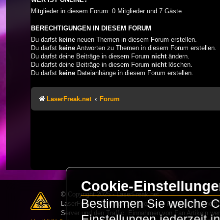
Mitglieder in diesem Forum: 0 Mitglieder und 7 Gäste
BERECHTIGUNGEN IN DIESEM FORUM
Du darfst
keine
neuen Themen in diesem Forum erstellen.
Du darfst
keine
Antworten zu Themen in diesem Forum erstellen.
Du darfst deine Beiträge in diesem Forum
nicht
ändern.
Du darfst deine Beiträge in diesem Forum
nicht
löschen.
Du darfst
keine
Dateianhänge in diesem Forum erstellen.
LaserFreak.net
Forum
Cookie-Einstellung
© Copyright 2025 - LaserFreak.net
Bestimmen Sie welche Co
LaserFreak ist ein freies und offenes Forum zum Thema 
Server und den Traffic. Einnahmen von Fan Artikeln we
Einstellungen jederzeit 