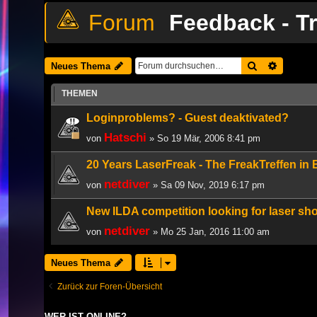
Feedback - T
Suche
Erweiter
Neues Thema
THEMEN
Loginproblems? - Guest deaktivated?
Hatschi
von
» So 19 Mär, 2006 8:41 pm
20 Years LaserFreak - The FreakTreffen in
netdiver
von
» Sa 09 Nov, 2019 6:17 pm
New ILDA competition looking for laser sho
netdiver
von
» Mo 25 Jan, 2016 11:00 am
Neues Thema
Zurück zur Foren-Übersicht
WER IST ONLINE?