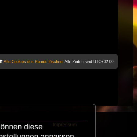
Alle Cookies des Boards löschen
Alle Zeiten sind
UTC+02:00
Impressum
können diese
e finanzieren die
instellungen anpassen.