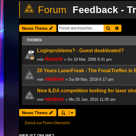
Feedback - T
Suche
Erweiter
Neues Thema
THEMEN
Loginproblems? - Guest deaktivated?
Hatschi
von
» So 19 Mär, 2006 8:41 pm
20 Years LaserFreak - The FreakTreffen in
netdiver
von
» Sa 09 Nov, 2019 6:17 pm
New ILDA competition looking for laser sho
netdiver
von
» Mo 25 Jan, 2016 11:00 am
Neues Thema
Zurück zur Foren-Übersicht
WER IST ONLINE?