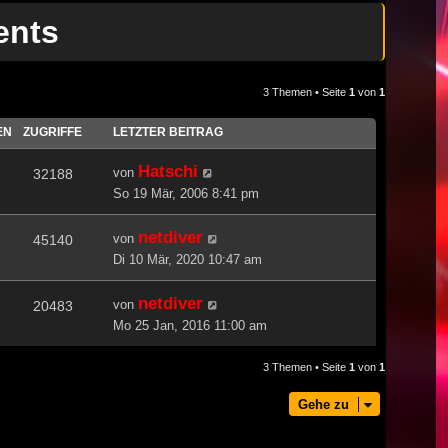
ents
3 Themen • Seite
1
von
1
EN
ZUGRIFFE
LETZTER BEITRAG
Hatschi
von
32188
So 19 Mär, 2006 8:41 pm
netdiver
von
45140
Di 10 Mär, 2020 10:47 am
netdiver
von
20483
Mo 25 Jan, 2016 11:00 am
3 Themen • Seite
1
von
1
Gehe zu