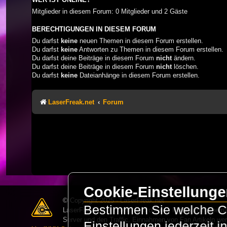
Mitglieder in diesem Forum: 0 Mitglieder und 2 Gäste
BERECHTIGUNGEN IN DIESEM FORUM
Du darfst
keine
neuen Themen in diesem Forum erstellen.
Du darfst
keine
Antworten zu Themen in diesem Forum erstellen.
Du darfst deine Beiträge in diesem Forum
nicht
ändern.
Du darfst deine Beiträge in diesem Forum
nicht
löschen.
Du darfst
keine
Dateianhänge in diesem Forum erstellen.
LaserFreak.net
Forum
Cookie-Einstellung
© Copyright 2025 - LaserFreak.net
Bestimmen Sie welche Co
LaserFreak ist ein freies und offenes Forum zum Thema 
Server und den Traffic. Einnahmen von Fan Artikeln we
Einstellungen jederzeit 