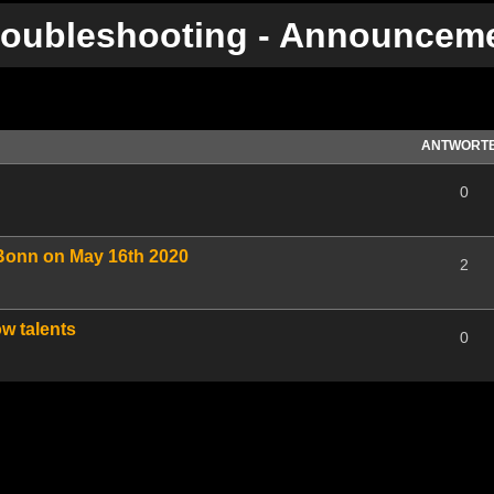
roubleshooting - Announcem
te Suche
ANTWORT
0
 Bonn on May 16th 2020
2
w talents
0