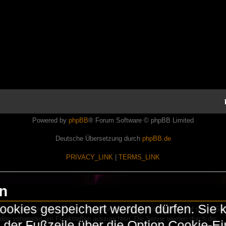
Powered by
phpBB
® Forum Software © phpBB Limited
Deutsche Übersetzung durch
phpBB.de
PRIVACY_LINK
|
TERMS_LINK
en
okies gespeichert werden dürfen. Sie 
Lasershowtechnik. Wir sind nicht kommerziell und die Banner auf dieser Seit
rden verwendet um Freaktreffen auszurichten. Die Server werden durch die
in der Fußzeile über die Option Cookie-E