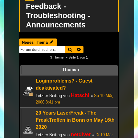
Feedback -
Troubleshooting -
Announcements
Neues Thema
Suche
Erweiterte Suche
3 Themen • Seite
1
von
1
Themen
Loginproblems? - Guest
deaktivated?
Hatschi
Letzter Beitrag von
«
So 19 Mär,
2006 8:41 pm
20 Years LaserFreak - The
FreakTreffen in Bonn on May 16th
2020
netdiver
Letzter Beitrag von
«
Di 10 Mär,