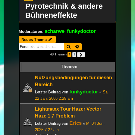
Pyrotechnik & andere
Bühneneffekte
scharwe
funkydoctor
Moderatoren:
,
Neues Thema
Suche
Erweiterte Suche
48 Themen
1
2
Nächste
Themen
Nutzungsbedingungen für diesen
Bereich
funkydoctor
Letzter Beitrag von
«
Sa
22 Jan, 2005 2:29 am
Lightmaxx Tour Hazer Vector
Haze 1.7 Problem
Erics
Letzter Beitrag von
«
Mi 04 Jun,
2025 7:27 am