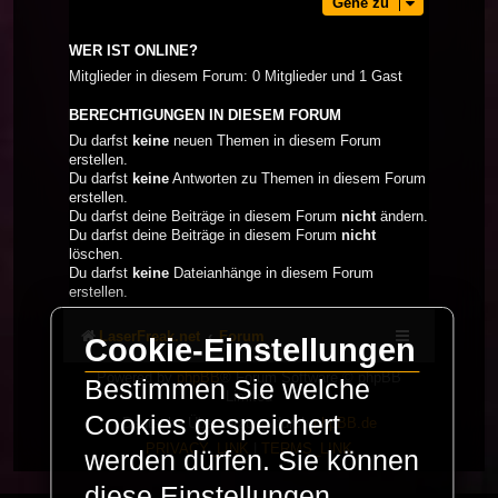
Gehe zu
WER IST ONLINE?
Mitglieder in diesem Forum: 0 Mitglieder und 1 Gast
BERECHTIGUNGEN IN DIESEM FORUM
Du darfst
keine
neuen Themen in diesem Forum
erstellen.
Du darfst
keine
Antworten zu Themen in diesem Forum
erstellen.
Du darfst deine Beiträge in diesem Forum
nicht
ändern.
Du darfst deine Beiträge in diesem Forum
nicht
löschen.
Du darfst
keine
Dateianhänge in diesem Forum
erstellen.
LaserFreak.net
Forum
Cookie-Einstellungen
Powered by
phpBB
® Forum Software © phpBB
Bestimmen Sie welche
Limited
Cookies gespeichert
Deutsche Übersetzung durch
phpBB.de
PRIVACY_LINK
|
TERMS_LINK
werden dürfen. Sie können
diese Einstellungen