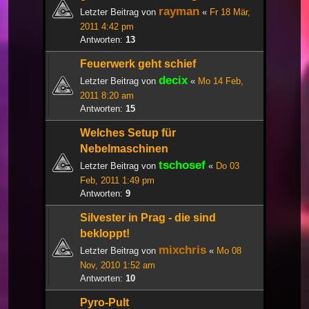
rayman
Letzter Beitrag von
«
Fr 18 Mär,
2011 4:42 pm
Antworten:
13
Feuerwerk geht schief
decix
Letzter Beitrag von
«
Mo 14 Feb,
2011 8:20 am
Antworten:
15
Welches Setup für
Nebelmaschinen
tschosef
Letzter Beitrag von
«
Do 03
Feb, 2011 1:49 pm
Antworten:
9
Silvester in Prag - die sind
bekloppt!
mixchris
Letzter Beitrag von
«
Mo 08
Nov, 2010 1:52 am
Antworten:
10
Pyro-Pult