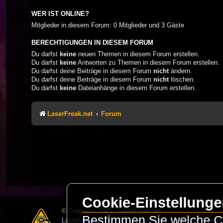
WER IST ONLINE?
Mitglieder in diesem Forum: 0 Mitglieder und 3 Gäste
BERECHTIGUNGEN IN DIESEM FORUM
Du darfst
keine
neuen Themen in diesem Forum erstellen.
Du darfst
keine
Antworten zu Themen in diesem Forum erstellen.
Du darfst deine Beiträge in diesem Forum
nicht
ändern.
Du darfst deine Beiträge in diesem Forum
nicht
löschen.
Du darfst
keine
Dateianhänge in diesem Forum erstellen.
LaserFreak.net
Forum
Cookie-Einstellung
© Copyright 2025 - LaserFreak.net
Bestimmen Sie welche Co
LaserFreak ist ein freies und offenes Forum zum Thema 