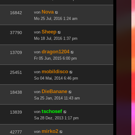
Nova
von
16842
Mo 25 Jul, 2016 1:24 am
Sheep
von
37790
Mo 18 Jul, 2016 1:37 pm
dragon1204
von
13709
Fr 05 Jun, 2015 6:00 pm
mobildisco
von
25451
So 04 Mai, 2014 6:46 pm
DieBanane
von
18438
Sa 25 Jan, 2014 11:43 am
tschosef
von
13839
Sa 28 Dez, 2013 1:17 pm
mirko2
von
42777