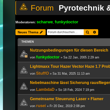
Pyrotechnik 
scharwe
funkydoctor
Moderatoren:
,
Suche
Erweiter
Neues Thema
THEMEN
Nutzungsbedingungen für diesen Bereich
funkydoctor
von
» Sa 22 Jan, 2005 2:29 am
Lightmaxx Tour Hazer Vector Haze 1.7 Pro
StuffO
von
» Sa 31 Mai, 2025 11:13 am
Nebelmaschine lässt Sicherung rausfliege
LambdaD
von
» So 18 Feb, 2024 7:19 pm
Gemeinsame Steuerung Laser + Flamer
rusei
von
» Fr 20 Dez, 2019 2:08 pm