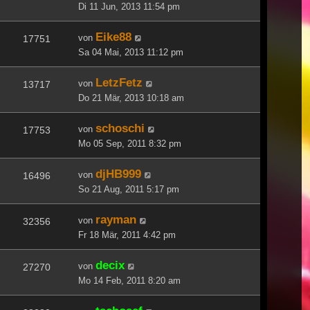
Di 11 Jun, 2013 11:54 pm
Eike88
von
17751
Sa 04 Mai, 2013 11:12 pm
LetzFetz
von
13717
Do 21 Mär, 2013 10:18 am
schoschi
von
17753
Mo 05 Sep, 2011 8:32 pm
djHB999
von
16496
So 21 Aug, 2011 5:17 pm
rayman
von
32356
Fr 18 Mär, 2011 4:42 pm
decix
von
27270
Mo 14 Feb, 2011 8:20 am