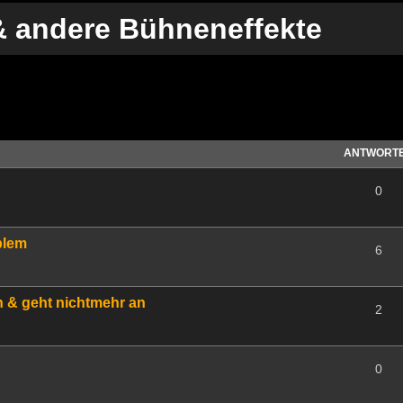
& andere Bühneneffekte
te Suche
ANTWORT
0
blem
6
n & geht nichtmehr an
2
0