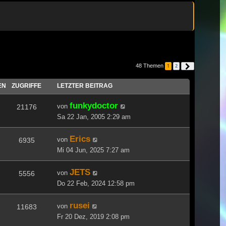
48 Themen
1
2
Nächste
EN
ZUGRIFFE
LETZTER BEITRAG
funkydoctor
von
21176
Sa 22 Jan, 2005 2:29 am
Erics
von
6935
Mi 04 Jun, 2025 7:27 am
JETS
von
5556
Do 22 Feb, 2024 12:58 pm
rusei
von
11683
Fr 20 Dez, 2019 2:08 pm