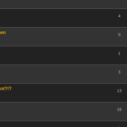
4
men
0
1
3
ant?!?
13
15