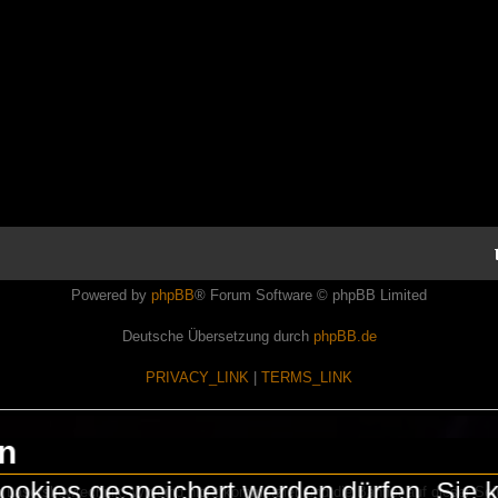
Powered by
phpBB
® Forum Software © phpBB Limited
Deutsche Übersetzung durch
phpBB.de
PRIVACY_LINK
|
TERMS_LINK
en
okies gespeichert werden dürfen. Sie 
Lasershowtechnik. Wir sind nicht kommerziell und die Banner auf dieser Seit