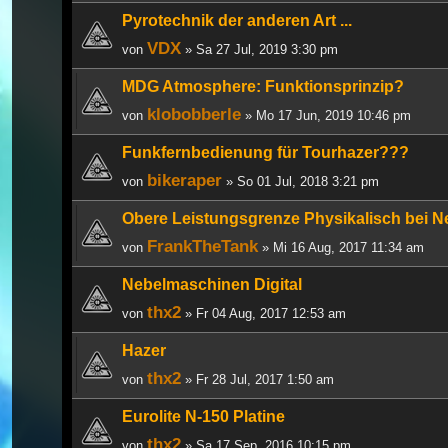
Pyrotechnik der anderen Art ...
VDX
von
» Sa 27 Jul, 2019 3:30 pm
MDG Atmosphere: Funktionsprinzip?
klobobberle
von
» Mo 17 Jun, 2019 10:46 pm
Funkfernbedienung für Tourhazer???
bikeraper
von
» So 01 Jul, 2018 3:21 pm
Obere Leistungsgrenze Physikalisch bei 
FrankTheTank
von
» Mi 16 Aug, 2017 11:34 am
Nebelmaschinen Digital
thx2
von
» Fr 04 Aug, 2017 12:53 am
Hazer
thx2
von
» Fr 28 Jul, 2017 1:50 am
Eurolite N-150 Platine
thx2
von
» Sa 17 Sep, 2016 10:15 pm