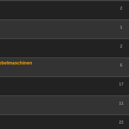
2
1
2
Nebelmaschinen
5
17
11
22