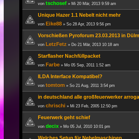
tschosef
von
» Mi 20 Mär, 2013 9:59 am
Unique Hazer 1.1 Nebelt nicht mehr
Eike88
von
» So 28 Apr, 2013 9:56 pm
Vorschießen Pyroforum 23.03.2013 in Dül
LetzFetz
von
» Do 21 Mär, 2013 10:18 am
Starflasher Nachfüllpacket
Farbe
von
» Mo 05 Sep, 2011 1:52 am
ILDA Interface Kompatibel?
tomtom
von
» So 21 Aug, 2011 3:54 pm
in deutschland alle großfeuerwerker arrog
chrischi
von
» Mi 23 Feb, 2005 12:50 pm
Feuerwerk geht schief
decix
von
» Mo 05 Jul, 2010 10:01 pm
Welches Setup für Nebelmaschinen