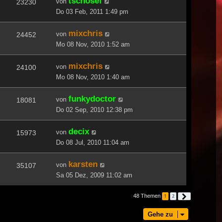
tschosef
von
23230
Do 03 Feb, 2011 1:49 pm
mixchris
von
24452
Mo 08 Nov, 2010 1:52 am
mixchris
von
24100
Mo 08 Nov, 2010 1:40 am
funkydoctor
von
18081
Do 02 Sep, 2010 12:38 pm
decix
von
15973
Do 08 Jul, 2010 11:04 am
karsten
von
35107
Sa 05 Dez, 2009 11:02 am
48 Themen
1
2
Nächste
Gehe zu