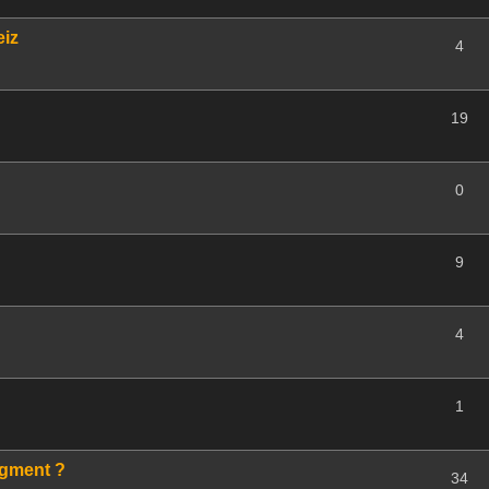
eiz
4
19
0
9
4
1
egment ?
34