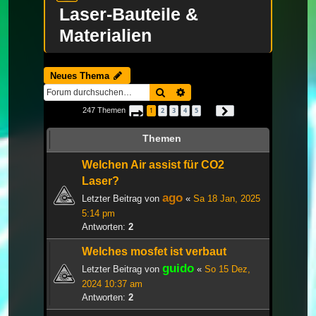
Laser-Bauteile &
Materialien
Neues Thema
Suche
Erweiterte Suche
247 Themen
1
2
3
4
5
Seite
1
von
9
Nächste
…
Themen
Welchen Air assist für CO2
Laser?
ago
Letzter Beitrag von
«
Sa 18 Jan, 2025
5:14 pm
Antworten:
2
Welches mosfet ist verbaut
guido
Letzter Beitrag von
«
So 15 Dez,
2024 10:37 am
Antworten:
2