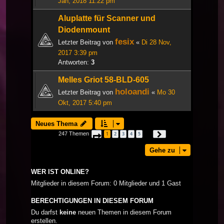
Jan, 2018 11:22 pm
Aluplatte für Scanner und
Diodenmount
fesix
Letzter Beitrag von
«
Di 28 Nov,
2017 3:39 pm
Antworten:
3
Melles Griot 58-BLD-605
holoandi
Letzter Beitrag von
«
Mo 30
Okt, 2017 5:40 pm
Neues Thema
247 Themen
1
2
3
4
5
Seite
1
von
9
Nächste
…
Gehe zu
WER IST ONLINE?
Mitglieder in diesem Forum: 0 Mitglieder und 1 Gast
BERECHTIGUNGEN IN DIESEM FORUM
Du darfst
keine
neuen Themen in diesem Forum
erstellen.