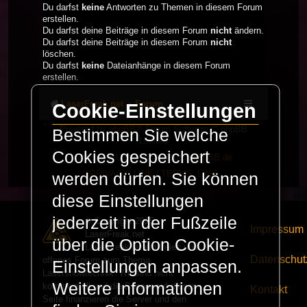
Du darfst
keine
Antworten zu Themen in diesem Forum
erstellen.
Du darfst deine Beiträge in diesem Forum
nicht
ändern.
Du darfst deine Beiträge in diesem Forum
nicht
löschen.
Du darfst
keine
Dateianhänge in diesem Forum
erstellen.
LaserFreak.net
Forum
Cookie-Einstellungen
Powered by
phpBB
® Forum Software © phpBB
Bestimmen Sie welche
Limited
Cookies gespeichert
Deutsche Übersetzung durch
phpBB.de
PRIVACY_LINK
|
TERMS_LINK
werden dürfen. Sie können
diese Einstellungen
jederzeit in der Fußzeile
© Copyright 2025 -
Impressum
LaserFreak.net
über die Option Cookie-
LaserFreak ist ein freies und
Datenschut
offenes Forum zum Thema
Einstellungen anpassen.
Lasershowtechnik. Wir sind nicht
Weitere Informationen
kommerziell und die Banner auf dieser
Kontakt
Seite finanzieren die Server und den