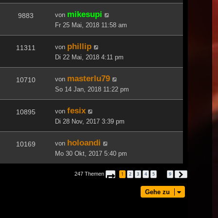
mikesupi
von
9883
Fr 25 Mai, 2018 11:58 am
phillip
von
11311
Di 22 Mai, 2018 4:11 pm
masterlu79
von
10710
So 14 Jan, 2018 11:22 pm
fesix
von
10895
Di 28 Nov, 2017 3:39 pm
holoandi
von
10169
Mo 30 Okt, 2017 5:40 pm
247 Themen
1
2
3
4
5
9
Seite
1
von
9
Nächste
…
Gehe zu