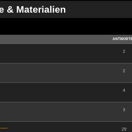
e & Materialien
te Suche
ANTWORT
2
2
4
3
....
29