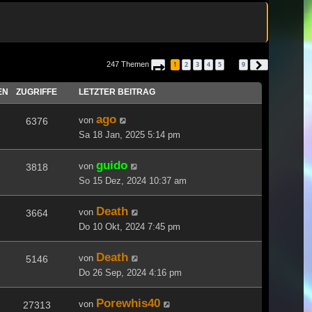
247 Themen
1
2
3
4
5
9
Seite
1
von
9
Nächste
…
EN
ZUGRIFFE
LETZTER BEITRAG
ago
von
6376
Sa 18 Jan, 2025 5:14 pm
guido
von
3818
So 15 Dez, 2024 10:37 am
Death
von
3664
Do 10 Okt, 2024 7:45 pm
Death
von
5146
Do 26 Sep, 2024 4:16 pm
Porewhis40
von
27313