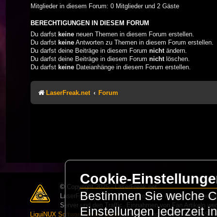
Mitglieder in diesem Forum: 0 Mitglieder und 2 Gäste
BERECHTIGUNGEN IN DIESEM FORUM
Du darfst
keine
neuen Themen in diesem Forum erstellen.
Du darfst
keine
Antworten zu Themen in diesem Forum erstellen.
Du darfst deine Beiträge in diesem Forum
nicht
ändern.
Du darfst deine Beiträge in diesem Forum
nicht
löschen.
Du darfst
keine
Dateianhänge in diesem Forum erstellen.
LaserFreak.net
Forum
Cookie-Einstellung
© Copyright 2025 - LaserFreak.net
Bestimmen Sie welche Co
LaserFreak ist ein freies und offenes Forum zum Thema 
Server und den Traffic. Einnahmen von Fan Artikeln we
Einstellungen jederzeit 
LiquiNUX Software GmbH Berlin
gehostet und betreut. Als CMS v