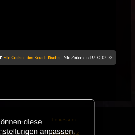
Alle Cookies des Boards löschen
Alle Zeiten sind
UTC+02:00
Impressum
können diese
e finanzieren die
instellungen anpassen.
Datenschutz
eak habt schickt