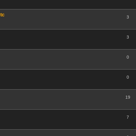
tc
3
3
0
0
19
7