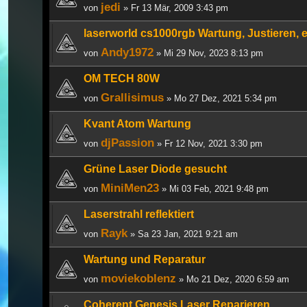
jedi
von
» Fr 13 Mär, 2009 3:43 pm
laserworld cs1000rgb Wartung, Justieren, e
Andy1972
von
» Mi 29 Nov, 2023 8:13 pm
OM TECH 80W
Grallisimus
von
» Mo 27 Dez, 2021 5:34 pm
Kvant Atom Wartung
djPassion
von
» Fr 12 Nov, 2021 3:30 pm
Grüne Laser Diode gesucht
MiniMen23
von
» Mi 03 Feb, 2021 9:48 pm
Laserstrahl reflektiert
Rayk
von
» Sa 23 Jan, 2021 9:21 am
Wartung und Reparatur
moviekoblenz
von
» Mo 21 Dez, 2020 6:59 am
Coherent Genesis Laser Reparieren