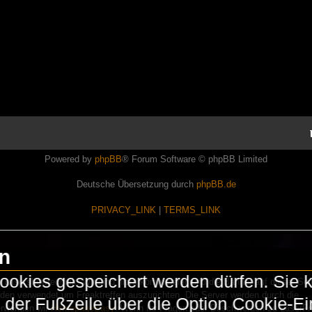
Powered by
phpBB
® Forum Software © phpBB Limited
Deutsche Übersetzung durch
phpBB.de
PRIVACY_LINK
|
TERMS_LINK
en
okies gespeichert werden dürfen. Sie 
Lasershowtechnik. Wir sind nicht kommerziell und die Banner auf dieser Seit
rden verwendet um Freaktreffen auszurichten. Die Server werden durch die
in der Fußzeile über die Option Cookie-E
erwenden wir
HomepageEasy
. Wenn Ihr Fragen oder Beschwerden zu LaserFr