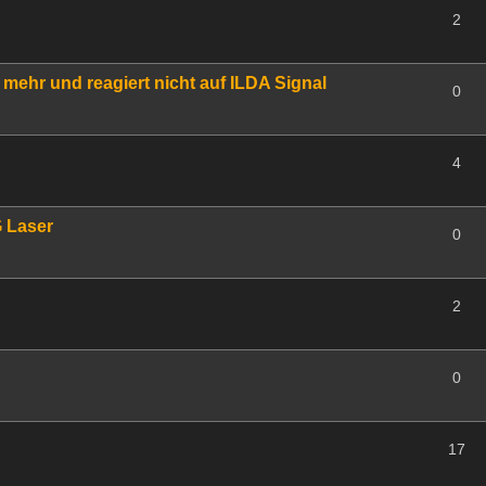
2
ehr und reagiert nicht auf ILDA Signal
0
4
 Laser
0
2
0
17