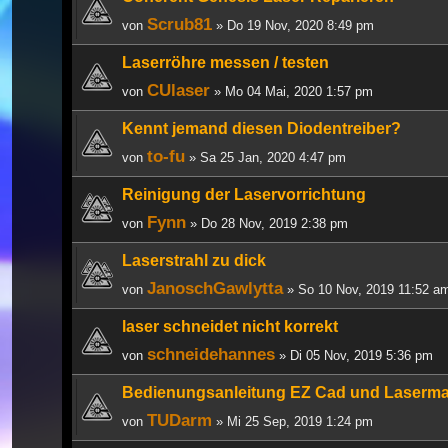
Scrub81
von
» Do 19 Nov, 2020 8:49 pm
Laserröhre messen / testen
CUlaser
von
» Mo 04 Mai, 2020 1:57 pm
Kennt jemand diesen Diodentreiber?
to-fu
von
» Sa 25 Jan, 2020 4:47 pm
Reinigung der Laservorrichtung
Fynn
von
» Do 28 Nov, 2019 2:38 pm
Laserstrahl zu dick
JanoschGawlytta
von
» So 10 Nov, 2019 11:52 a
laser schneidet nicht korrekt
schneidehannes
von
» Di 05 Nov, 2019 5:36 pm
Bedienungsanleitung EZ Cad und Laserm
TUDarm
von
» Mi 25 Sep, 2019 1:24 pm