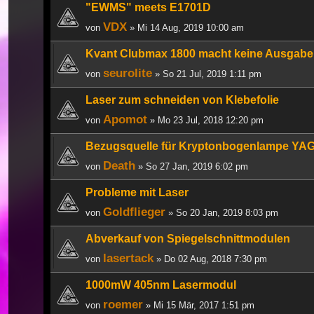
"EWMS" meets E1701D
VDX
von
» Mi 14 Aug, 2019 10:00 am
Kvant Clubmax 1800 macht keine Ausgabe m
seurolite
von
» So 21 Jul, 2019 1:11 pm
Laser zum schneiden von Klebefolie
Apomot
von
» Mo 23 Jul, 2018 12:20 pm
Bezugsquelle für Kryptonbogenlampe YAG
Death
von
» So 27 Jan, 2019 6:02 pm
Probleme mit Laser
Goldflieger
von
» So 20 Jan, 2019 8:03 pm
Abverkauf von Spiegelschnittmodulen
lasertack
von
» Do 02 Aug, 2018 7:30 pm
1000mW 405nm Lasermodul
roemer
von
» Mi 15 Mär, 2017 1:51 pm