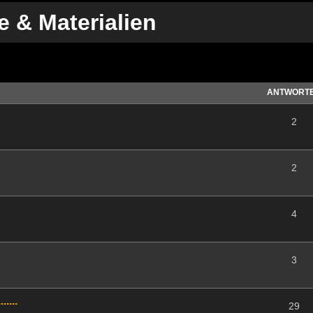
e & Materialien
te Suche
ANTWORT
2
2
4
3
....
29