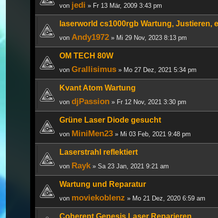
jedi
von
» Fr 13 Mär, 2009 3:43 pm
laserworld cs1000rgb Wartung, Justieren, e
Andy1972
von
» Mi 29 Nov, 2023 8:13 pm
OM TECH 80W
Grallisimus
von
» Mo 27 Dez, 2021 5:34 pm
Kvant Atom Wartung
djPassion
von
» Fr 12 Nov, 2021 3:30 pm
Grüne Laser Diode gesucht
MiniMen23
von
» Mi 03 Feb, 2021 9:48 pm
Laserstrahl reflektiert
Rayk
von
» Sa 23 Jan, 2021 9:21 am
Wartung und Reparatur
moviekoblenz
von
» Mo 21 Dez, 2020 6:59 am
Coherent Genesis Laser Reparieren