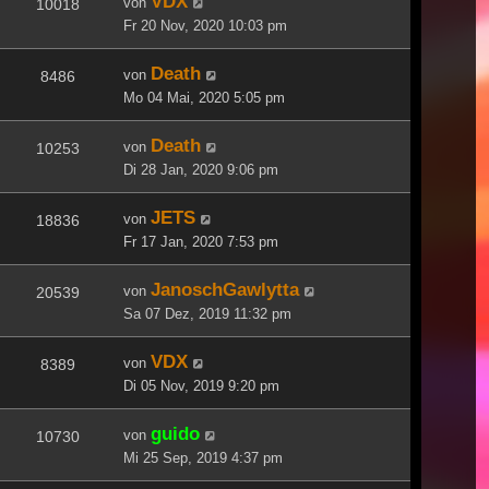
VDX
von
10018
Fr 20 Nov, 2020 10:03 pm
Death
von
8486
Mo 04 Mai, 2020 5:05 pm
Death
von
10253
Di 28 Jan, 2020 9:06 pm
JETS
von
18836
Fr 17 Jan, 2020 7:53 pm
JanoschGawlytta
von
20539
Sa 07 Dez, 2019 11:32 pm
VDX
von
8389
Di 05 Nov, 2019 9:20 pm
guido
von
10730
Mi 25 Sep, 2019 4:37 pm