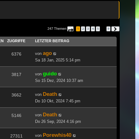
247 Themen
1
2
3
4
5
9
Seite
1
von
9
Nächste
…
EN
ZUGRIFFE
LETZTER BEITRAG
ago
von
6376
Sa 18 Jan, 2025 5:14 pm
guido
von
3817
So 15 Dez, 2024 10:37 am
Death
von
3662
Do 10 Okt, 2024 7:45 pm
Death
von
5146
Do 26 Sep, 2024 4:16 pm
Porewhis40
von
27311