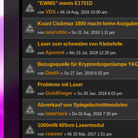
"EWMS" meets E1701D
VDX
von
» Mi 14 Aug, 2019 10:00 am
Kvant Clubmax 1800 macht keine Ausgabe m
seurolite
von
» So 21 Jul, 2019 1:11 pm
Laser zum schneiden von Klebefolie
Apomot
von
» Mo 23 Jul, 2018 12:20 pm
Bezugsquelle für Kryptonbogenlampe YAG
Death
von
» So 27 Jan, 2019 6:02 pm
Probleme mit Laser
Goldflieger
von
» So 20 Jan, 2019 8:03 pm
Abverkauf von Spiegelschnittmodulen
lasertack
von
» Do 02 Aug, 2018 7:30 pm
1000mW 405nm Lasermodul
roemer
von
» Mi 15 Mär, 2017 1:51 pm