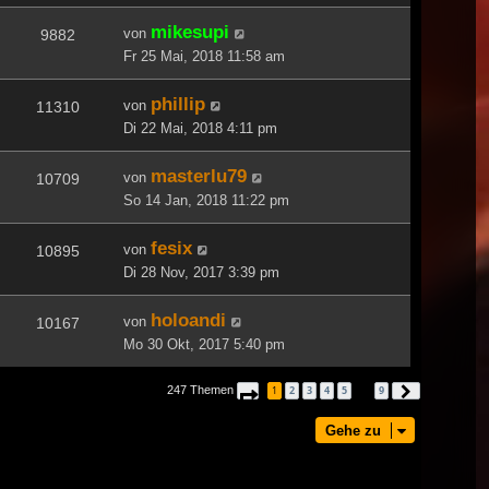
mikesupi
von
9882
Fr 25 Mai, 2018 11:58 am
phillip
von
11310
Di 22 Mai, 2018 4:11 pm
masterlu79
von
10709
So 14 Jan, 2018 11:22 pm
fesix
von
10895
Di 28 Nov, 2017 3:39 pm
holoandi
von
10167
Mo 30 Okt, 2017 5:40 pm
247 Themen
1
2
3
4
5
9
Seite
1
von
9
Nächste
…
Gehe zu