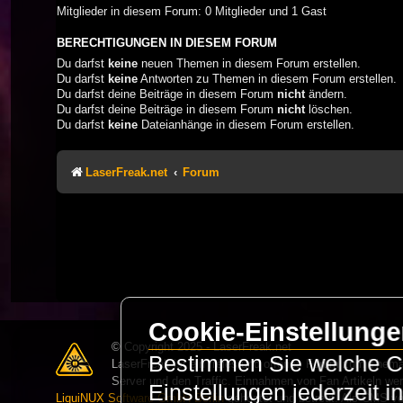
Mitglieder in diesem Forum: 0 Mitglieder und 1 Gast
BERECHTIGUNGEN IN DIESEM FORUM
Du darfst
keine
neuen Themen in diesem Forum erstellen.
Du darfst
keine
Antworten zu Themen in diesem Forum erstellen.
Du darfst deine Beiträge in diesem Forum
nicht
ändern.
Du darfst deine Beiträge in diesem Forum
nicht
löschen.
Du darfst
keine
Dateianhänge in diesem Forum erstellen.
LaserFreak.net
Forum
Cookie-Einstellung
© Copyright 2025 - LaserFreak.net
Bestimmen Sie welche Co
LaserFreak ist ein freies und offenes Forum zum Thema 
Server und den Traffic. Einnahmen von Fan Artikeln we
Einstellungen jederzeit 
LiquiNUX Software GmbH Berlin
gehostet und betreut. Als CMS v