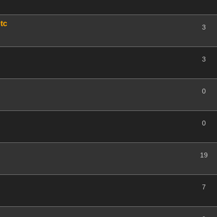
tc
3
3
0
0
19
7