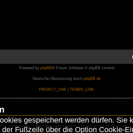
Powered by
phpBB
® Forum Software © phpBB Limited
Deutsche Übersetzung durch
phpBB.de
PRIVACY_LINK
|
TERMS_LINK
en
okies gespeichert werden dürfen. Sie 
Lasershowtechnik. Wir sind nicht kommerziell und die Banner auf dieser Seit
rden verwendet um Freaktreffen auszurichten. Die Server werden durch die
in der Fußzeile über die Option Cookie-E
erwenden wir
HomepageEasy
. Wenn Ihr Fragen oder Beschwerden zu LaserFr