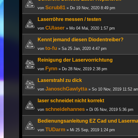
Scrub81
von
» Do 19 Nov, 2020 8:49 pm
Laserröhre messen / testen
CUlaser
von
» Mo 04 Mai, 2020 1:57 pm
Kennt jemand diesen Diodentreiber?
to-fu
von
» Sa 25 Jan, 2020 4:47 pm
Reinigung der Laservorrichtung
Fynn
von
» Do 28 Nov, 2019 2:38 pm
Laserstrahl zu dick
JanoschGawlytta
von
» So 10 Nov, 2019 11:52 a
laser schneidet nicht korrekt
schneidehannes
von
» Di 05 Nov, 2019 5:36 pm
Bedienungsanleitung EZ Cad und Laserm
TUDarm
von
» Mi 25 Sep, 2019 1:24 pm