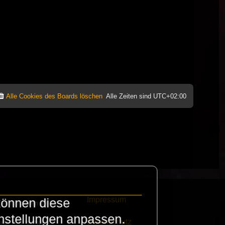
Alle Cookies des Boards löschen
Alle Zeiten sind
UTC+02:00
Impressum
können diese
e finanzieren die
instellungen anpassen.
Datenschutz
eak habt schickt