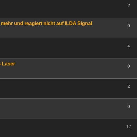
2
ehr und reagiert nicht auf ILDA Signal
0
4
 Laser
0
2
0
17