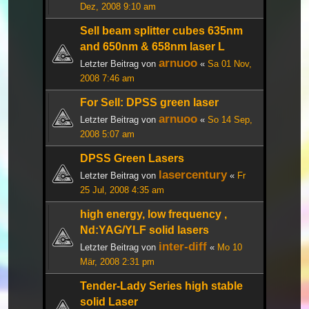
Dez, 2008 9:10 am
Sell beam splitter cubes 635nm
and 650nm & 658nm laser L
arnuoo
Letzter Beitrag von
«
Sa 01 Nov,
2008 7:46 am
For Sell: DPSS green laser
arnuoo
Letzter Beitrag von
«
So 14 Sep,
2008 5:07 am
DPSS Green Lasers
lasercentury
Letzter Beitrag von
«
Fr
25 Jul, 2008 4:35 am
high energy, low frequency ,
Nd:YAG/YLF solid lasers
inter-diff
Letzter Beitrag von
«
Mo 10
Mär, 2008 2:31 pm
Tender-Lady Series high stable
solid Laser