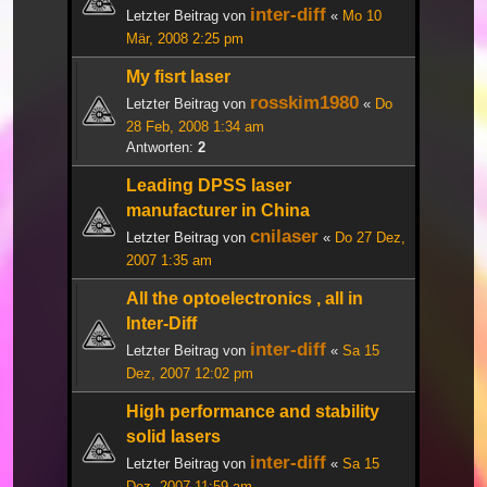
inter-diff
Letzter Beitrag von
«
Mo 10
Mär, 2008 2:25 pm
My fisrt laser
rosskim1980
Letzter Beitrag von
«
Do
28 Feb, 2008 1:34 am
Antworten:
2
Leading DPSS laser
manufacturer in China
cnilaser
Letzter Beitrag von
«
Do 27 Dez,
2007 1:35 am
All the optoelectronics , all in
Inter-Diff
inter-diff
Letzter Beitrag von
«
Sa 15
Dez, 2007 12:02 pm
High performance and stability
solid lasers
inter-diff
Letzter Beitrag von
«
Sa 15
Dez, 2007 11:59 am