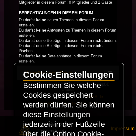
Mitglieder in diesem Forum: 0 Mitglieder und 2 Gäste
BERECHTIGUNGEN IN DIESEM FORUM
Du darfst
keine
neuen Themen in diesem Forum
erstellen.
Du darfst
keine
Antworten zu Themen in diesem Forum
erstellen.
Du darfst deine Beiträge in diesem Forum
nicht
ändern.
Du darfst deine Beiträge in diesem Forum
nicht
löschen.
Du darfst
keine
Dateianhänge in diesem Forum
erstellen.
Cookie-Einstellungen
LaserFreak.net
Forum
Bestimmen Sie welche
Powered by
phpBB
® Forum Software © phpBB
Limited
Cookies gespeichert
Deutsche Übersetzung durch
phpBB.de
werden dürfen. Sie können
PRIVACY_LINK
|
TERMS_LINK
diese Einstellungen
jederzeit in der Fußzeile
© Copyright 2025 -
Impressum
LaserFreak.net
über die Option Cookie-