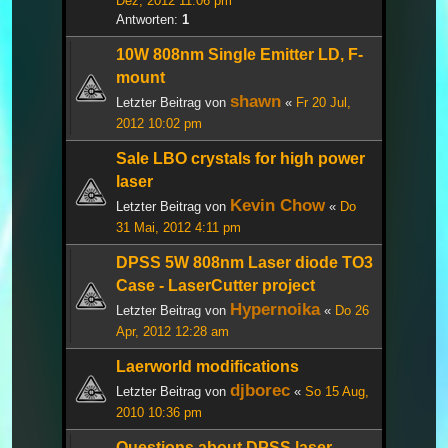
Dez, 2012 11:06 pm
Antworten:
1
10W 808nm Single Emitter LD, F-
mount
shawn
Letzter Beitrag von
«
Fr 20 Jul,
2012 10:02 pm
Sale LBO crystals for high power
laser
Kevin Chow
Letzter Beitrag von
«
Do
31 Mai, 2012 4:11 pm
DPSS 5W 808nm Laser diode TO3
Case - LaserCutter project
Hypernoika
Letzter Beitrag von
«
Do 26
Apr, 2012 12:28 am
Laerworld modifications
djborec
Letzter Beitrag von
«
So 15 Aug,
2010 10:36 pm
Questions about DPSS laser