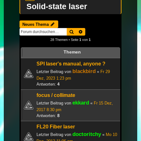
Solid-state laser
Neues Thema
Suche
Erweiterte Suche
28 Themen • Seite
1
von
1
Themen
SPI laser's manual, anyone ?
blackbird
Letzter Beitrag von
«
Fr 29
Dez, 2023 1:23 pm
Antworten:
4
focus / collimate
ekkard
Letzter Beitrag von
«
Fr 15 Dez,
2017 8:30 pm
Antworten:
8
FL20 Fiber laser
doctoritchy
Letzter Beitrag von
«
Mo 10