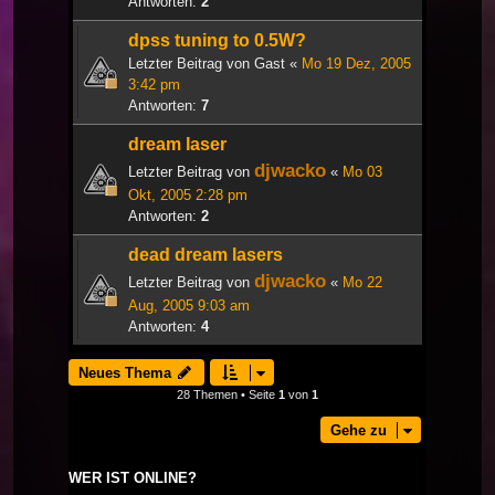
Antworten:
2
dpss tuning to 0.5W?
Letzter Beitrag von
Gast
«
Mo 19 Dez, 2005
3:42 pm
Antworten:
7
dream laser
djwacko
Letzter Beitrag von
«
Mo 03
Okt, 2005 2:28 pm
Antworten:
2
dead dream lasers
djwacko
Letzter Beitrag von
«
Mo 22
Aug, 2005 9:03 am
Antworten:
4
Neues Thema
28 Themen • Seite
1
von
1
Gehe zu
WER IST ONLINE?