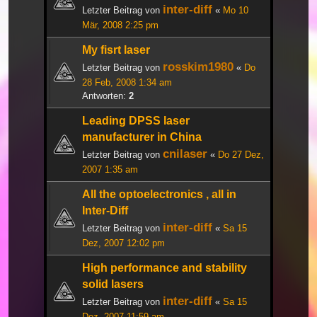
inter-diff
Letzter Beitrag von
«
Mo 10
Mär, 2008 2:25 pm
My fisrt laser
rosskim1980
Letzter Beitrag von
«
Do
28 Feb, 2008 1:34 am
Antworten:
2
Leading DPSS laser
manufacturer in China
cnilaser
Letzter Beitrag von
«
Do 27 Dez,
2007 1:35 am
All the optoelectronics , all in
Inter-Diff
inter-diff
Letzter Beitrag von
«
Sa 15
Dez, 2007 12:02 pm
High performance and stability
solid lasers
inter-diff
Letzter Beitrag von
«
Sa 15
Dez, 2007 11:59 am