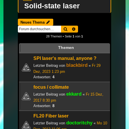
Solid-state laser
Neues Thema
Suche
Erweiterte Suche
28 Themen • Seite
1
von
1
Themen
SPI laser's manual, anyone ?
blackbird
Letzter Beitrag von
«
Fr 29
Dez, 2023 1:23 pm
Antworten:
4
focus / collimate
ekkard
Letzter Beitrag von
«
Fr 15 Dez,
2017 8:30 pm
Antworten:
8
FL20 Fiber laser
doctoritchy
Letzter Beitrag von
«
Mo 10