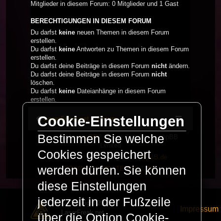
Mitglieder in diesem Forum: 0 Mitglieder und 1 Gast
BERECHTIGUNGEN IN DIESEM FORUM
Du darfst
keine
neuen Themen in diesem Forum
erstellen.
Du darfst
keine
Antworten zu Themen in diesem Forum
erstellen.
Du darfst deine Beiträge in diesem Forum
nicht
ändern.
Du darfst deine Beiträge in diesem Forum
nicht
löschen.
Du darfst
keine
Dateianhänge in diesem Forum
erstellen.
Cookie-Einstellungen
LaserFreak.net
Forum
Bestimmen Sie welche
Powered by
phpBB
® Forum Software © phpBB
Limited
Cookies gespeichert
Deutsche Übersetzung durch
phpBB.de
werden dürfen. Sie können
PRIVACY_LINK
|
TERMS_LINK
diese Einstellungen
jederzeit in der Fußzeile
© Copyright 2025 -
Impressum
LaserFreak.net
über die Option Cookie-