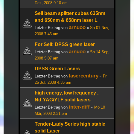
Dez, 2008 9:10 am
Sell beam splitter cubes 635nm
and 650nm & 658nm laser L
arnuoo
Letzter Beitrag von
«
Sa 01 Nov,
2008 7:46 am
For Sell: DPSS green laser
arnuoo
Letzter Beitrag von
«
So 14 Sep,
2008 5:07 am
DPSS Green Lasers
lasercentury
Letzter Beitrag von
«
Fr
25 Jul, 2008 4:35 am
high energy, low frequency ,
Nd:YAG/YLF solid lasers
inter-diff
Letzter Beitrag von
«
Mo 10
Mär, 2008 2:31 pm
Tender-Lady Series high stable
solid Laser