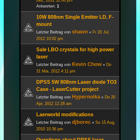
Dez, 2012 11:06 pm
Antworten:
1
10W 808nm Single Emitter LD, F-
mount
shawn
Letzter Beitrag von
«
Fr 20 Jul,
2012 10:02 pm
Sale LBO crystals for high power
laser
Kevin Chow
Letzter Beitrag von
«
Do
31 Mai, 2012 4:11 pm
DPSS 5W 808nm Laser diode TO3
Case - LaserCutter project
Hypernoika
Letzter Beitrag von
«
Do 26
Apr, 2012 12:28 am
Laerworld modifications
djborec
Letzter Beitrag von
«
So 15 Aug,
2010 10:36 pm
Questions about DPSS laser