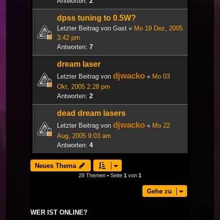
Antworten:
2
dpss tuning to 0.5W?
Letzter Beitrag von
Gast
«
Mo 19 Dez, 2005
3:42 pm
Antworten:
7
dream laser
djwacko
Letzter Beitrag von
«
Mo 03
Okt, 2005 2:28 pm
Antworten:
2
dead dream lasers
djwacko
Letzter Beitrag von
«
Mo 22
Aug, 2005 9:03 am
Antworten:
4
Neues Thema
28 Themen • Seite
1
von
1
Gehe zu
WER IST ONLINE?