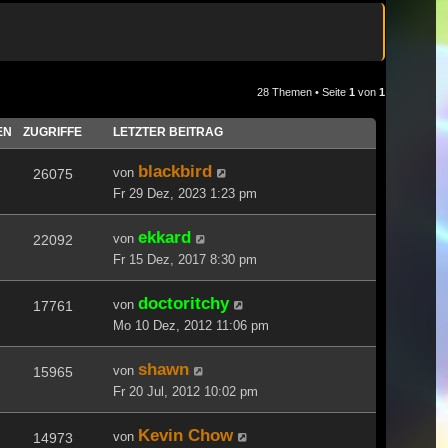
28 Themen • Seite
1
von
1
EN
ZUGRIFFE
LETZTER BEITRAG
blackbird
von
26075
Fr 29 Dez, 2023 1:23 pm
ekkard
von
22092
Fr 15 Dez, 2017 8:30 pm
doctoritchy
von
17761
Mo 10 Dez, 2012 11:06 pm
shawn
von
15965
Fr 20 Jul, 2012 10:02 pm
Kevin Chow
von
14973