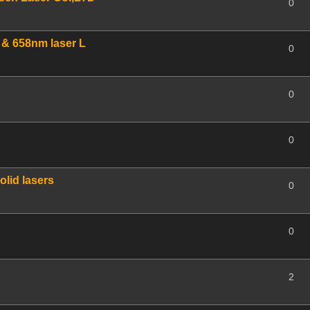
0
 & 658nm laser L
0
0
0
olid lasers
0
0
2