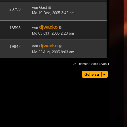
von
Gast
23759
Mo 19 Dez, 2005 3:42 pm
djwacko
von
18598
Mo 03 Okt, 2005 2:28 pm
djwacko
von
19642
Mo 22 Aug, 2005 9:03 am
28 Themen • Seite
1
von
1
Gehe zu