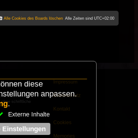
Alle Cookies des Boards löschen
Alle Zeiten sind
UTC+02:00
Impressum
können diese
e finanzieren die
instellungen anpassen.
Datenschutz
eak habt schickt
 ohne schriftliche
ng
.
Kontakt
Externe Inhalte
Cookies
e Einstellungen
Memories