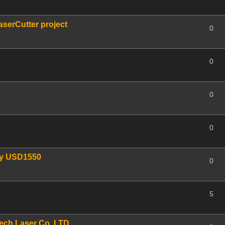
serCutter project
0
0
0
0
nly USD1550
0
5
Tech Laser Co.,LTD