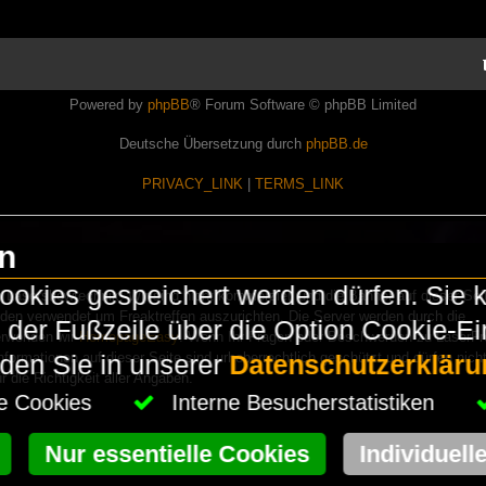
Powered by
phpBB
® Forum Software © phpBB Limited
Deutsche Übersetzung durch
phpBB.de
PRIVACY_LINK
|
TERMS_LINK
en
okies gespeichert werden dürfen. Sie 
Lasershowtechnik. Wir sind nicht kommerziell und die Banner auf dieser Seit
rden verwendet um Freaktreffen auszurichten. Die Server werden durch die
in der Fußzeile über die Option Cookie-E
erwenden wir
HomepageEasy
. Wenn Ihr Fragen oder Beschwerden zu LaserFr
nformationen auf dieser Seite sind urheberrechtlich geschützt und dürfen nicht
nden Sie in unserer
Datenschutzerkläru
die Richtigkeit aller Angaben.
che Cookies
Interne Besucherstatistiken
Nur essentielle Cookies
Individuell