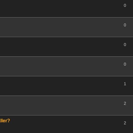
0
0
0
0
1
2
ller?
2