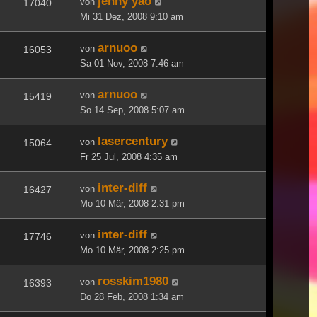
jenny yao
von
17040
Mi 31 Dez, 2008 9:10 am
arnuoo
von
16053
Sa 01 Nov, 2008 7:46 am
arnuoo
von
15419
So 14 Sep, 2008 5:07 am
lasercentury
von
15064
Fr 25 Jul, 2008 4:35 am
inter-diff
von
16427
Mo 10 Mär, 2008 2:31 pm
inter-diff
von
17746
Mo 10 Mär, 2008 2:25 pm
rosskim1980
von
16393
Do 28 Feb, 2008 1:34 am