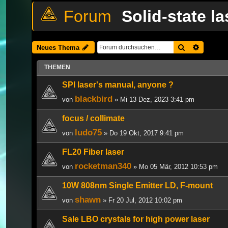
Solid-state la
Suche
Erweiter
Neues Thema
THEMEN
SPI laser's manual, anyone ?
blackbird
von
» Mi 13 Dez, 2023 3:41 pm
focus / collimate
ludo75
von
» Do 19 Okt, 2017 9:41 pm
FL20 Fiber laser
rocketman340
von
» Mo 05 Mär, 2012 10:53 pm
10W 808nm Single Emitter LD, F-mount
shawn
von
» Fr 20 Jul, 2012 10:02 pm
Sale LBO crystals for high power laser