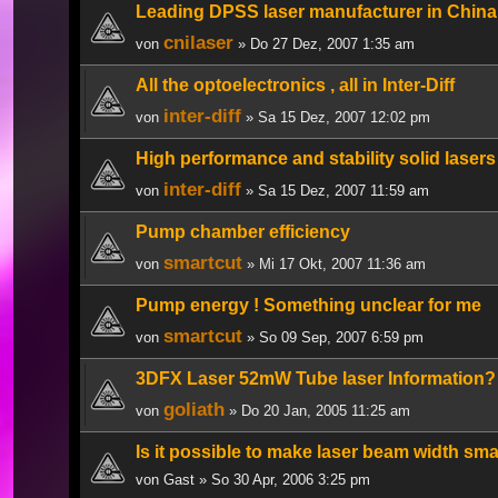
Leading DPSS laser manufacturer in China
cnilaser
von
» Do 27 Dez, 2007 1:35 am
All the optoelectronics , all in Inter-Diff
inter-diff
von
» Sa 15 Dez, 2007 12:02 pm
High performance and stability solid lasers
inter-diff
von
» Sa 15 Dez, 2007 11:59 am
Pump chamber efficiency
smartcut
von
» Mi 17 Okt, 2007 11:36 am
Pump energy ! Something unclear for me
smartcut
von
» So 09 Sep, 2007 6:59 pm
3DFX Laser 52mW Tube laser Information?
goliath
von
» Do 20 Jan, 2005 11:25 am
Is it possible to make laser beam width sma
von
Gast
» So 30 Apr, 2006 3:25 pm