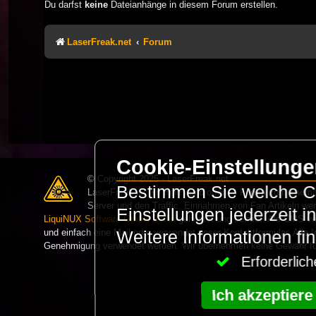
Du darfst
keine
Dateianhänge in diesem Forum erstellen.
LaserFreak.net
Forum
Cookie-Einstellung
© Copyright 2025 - LaserFreak.net
Bestimmen Sie welche Co
LaserFreak ist ein freies und offenes Forum zum Thema 
Server und den Traffic. Einnahmen von Fan Artikeln we
Einstellungen jederzeit 
LiquiNUX Software GmbH Berlin
gehostet und betreut. Als CMS v
und einfach eine Mail oder verwendet unser Kontaktformular. Alle I
Weitere Informationen fi
Genehmigung verwendet werden. Wir übernehmen keine Gewähr für 
Erforderli
Ich akzeptiere