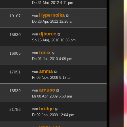
Do 31 Mai, 2012 4:11 pm
Hypernoika
von
19167
Do 26 Apr, 2012 12:28 am
djborec
von
15830
So 15 Aug, 2010 10:36 pm
tonix
von
16905
Do 01 Jul, 2010 4:09 pm
amma
von
17051
Fr 06 Nov, 2009 9:12 am
arnuoo
von
18539
Mi 08 Apr, 2009 5:58 am
bridge
von
21786
Fr 02 Jan, 2009 12:04 pm