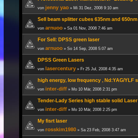
jenny yao
von
» Mi 31 Dez, 2008 9:10 am
Sell beam splitter cubes 635nm and 650nm
arnuoo
von
» Sa 01 Nov, 2008 7:46 am
For Sell: DPSS green laser
arnuoo
von
» So 14 Sep, 2008 5:07 am
DPSS Green Lasers
lasercentury
von
» Fr 25 Jul, 2008 4:35 am
high energy, low frequency , Nd:YAG/YLF s
inter-diff
von
» Mo 10 Mär, 2008 2:31 pm
Tender-Lady Series high stable solid Laser
inter-diff
von
» Mo 10 Mär, 2008 2:25 pm
My fisrt laser
rosskim1980
von
» Sa 23 Feb, 2008 3:47 am