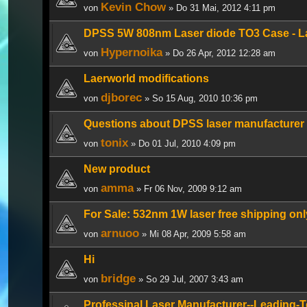
Kevin Chow
von
» Do 31 Mai, 2012 4:11 pm
DPSS 5W 808nm Laser diode TO3 Case - La
Hypernoika
von
» Do 26 Apr, 2012 12:28 am
Laerworld modifications
djborec
von
» So 15 Aug, 2010 10:36 pm
Questions about DPSS laser manufacturer
tonix
von
» Do 01 Jul, 2010 4:09 pm
New product
amma
von
» Fr 06 Nov, 2009 9:12 am
For Sale: 532nm 1W laser free shipping o
arnuoo
von
» Mi 08 Apr, 2009 5:58 am
Hi
bridge
von
» So 29 Jul, 2007 3:43 am
Professinal Laser Manufacturer--Leading-