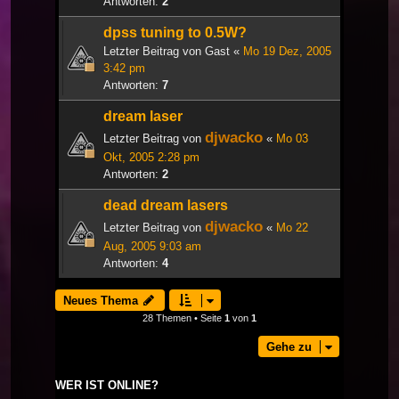
Antworten:
2
dpss tuning to 0.5W?
Letzter Beitrag von
Gast
«
Mo 19 Dez, 2005
3:42 pm
Antworten:
7
dream laser
djwacko
Letzter Beitrag von
«
Mo 03
Okt, 2005 2:28 pm
Antworten:
2
dead dream lasers
djwacko
Letzter Beitrag von
«
Mo 22
Aug, 2005 9:03 am
Antworten:
4
Neues Thema
28 Themen • Seite
1
von
1
Gehe zu
WER IST ONLINE?