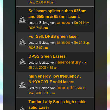
Dez, 2008 9:10 am
Sell beam splitter cubes 635nm
and 650nm & 658nm laser L
arnuoo
Letzter Beitrag von
«
Sa 01 Nov,
2008 7:46 am
For Sell: DPSS green laser
arnuoo
Letzter Beitrag von
«
So 14 Sep,
2008 5:07 am
DPSS Green Lasers
lasercentury
Letzter Beitrag von
«
Fr
25 Jul, 2008 4:35 am
high energy, low frequency ,
Nd:YAG/YLF solid lasers
inter-diff
Letzter Beitrag von
«
Mo 10
Mär, 2008 2:31 pm
Tender-Lady Series high stable
solid Laser