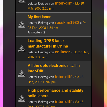
inter-diff
Letzter Beitrag von
«
Mo 10
Mär, 2008 2:25 pm
My fisrt laser
rosskim1980
Letzter Beitrag von
«
Do
28 Feb, 2008 1:34 am
Antworten:
2
Leading DPSS laser
manufacturer in China
cnilaser
Letzter Beitrag von
«
Do 27 Dez,
2007 1:35 am
All the optoelectronics , all in
Inter-Diff
inter-diff
Letzter Beitrag von
«
Sa 15
Dez, 2007 12:02 pm
High performance and stability
solid lasers
inter-diff
Letzter Beitrag von
«
Sa 15
Dez, 2007 11:59 am