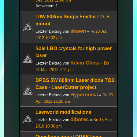
Dez, 2012 11:06 pm
Antworten:
1
10W 808nm Single Emitter LD, F-
mount
shawn
Letzter Beitrag von
«
Fr 20 Jul,
2012 10:02 pm
Sale LBO crystals for high power
laser
Kevin Chow
Letzter Beitrag von
«
Do
31 Mai, 2012 4:11 pm
DPSS 5W 808nm Laser diode TO3
Case - LaserCutter project
Hypernoika
Letzter Beitrag von
«
Do 26
Apr, 2012 12:28 am
Laerworld modifications
djborec
Letzter Beitrag von
«
So 15 Aug,
2010 10:36 pm
Questions about DPSS laser