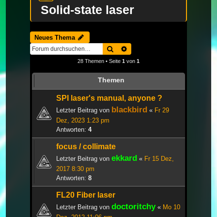
Solid-state laser
Neues Thema
Suche
Erweiterte Suche
28 Themen • Seite
1
von
1
Themen
SPI laser's manual, anyone ?
blackbird
Letzter Beitrag von
«
Fr 29
Dez, 2023 1:23 pm
Antworten:
4
focus / collimate
ekkard
Letzter Beitrag von
«
Fr 15 Dez,
2017 8:30 pm
Antworten:
8
FL20 Fiber laser
doctoritchy
Letzter Beitrag von
«
Mo 10