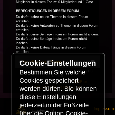
Mitglieder in diesem Forum: 0 Mitglieder und 1 Gast
BERECHTIGUNGEN IN DIESEM FORUM
Du darfst
keine
neuen Themen in diesem Forum
erstellen.
Du darfst
keine
Antworten zu Themen in diesem Forum
erstellen.
Du darfst deine Beiträge in diesem Forum
nicht
ändern.
Du darfst deine Beiträge in diesem Forum
nicht
löschen.
Du darfst
keine
Dateianhänge in diesem Forum
erstellen.
Cookie-Einstellungen
LaserFreak.net
Forum
Bestimmen Sie welche
Powered by
phpBB
® Forum Software © phpBB
Limited
Cookies gespeichert
Deutsche Übersetzung durch
phpBB.de
werden dürfen. Sie können
PRIVACY_LINK
|
TERMS_LINK
diese Einstellungen
jederzeit in der Fußzeile
© Copyright 2025 -
Impressum
LaserFreak.net
über die Option Cookie-