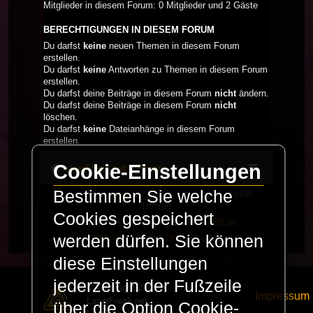
Mitglieder in diesem Forum: 0 Mitglieder und 2 Gäste
BERECHTIGUNGEN IN DIESEM FORUM
Du darfst
keine
neuen Themen in diesem Forum
erstellen.
Du darfst
keine
Antworten zu Themen in diesem Forum
erstellen.
Du darfst deine Beiträge in diesem Forum
nicht
ändern.
Du darfst deine Beiträge in diesem Forum
nicht
löschen.
Du darfst
keine
Dateianhänge in diesem Forum
erstellen.
Cookie-Einstellungen
LaserFreak.net
Forum
Bestimmen Sie welche
Powered by
phpBB
® Forum Software © phpBB
Limited
Cookies gespeichert
Deutsche Übersetzung durch
phpBB.de
werden dürfen. Sie können
PRIVACY_LINK
|
TERMS_LINK
diese Einstellungen
jederzeit in der Fußzeile
© Copyright 2025 -
Impressum
LaserFreak.net
über die Option Cookie-