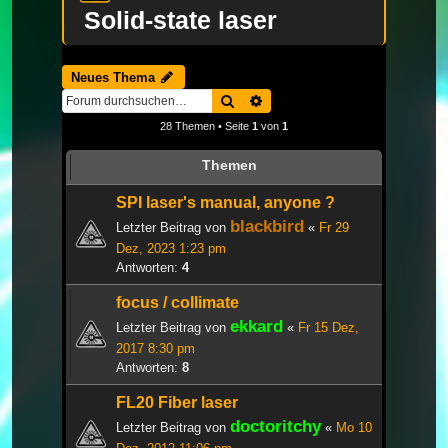
Solid-state laser
Neues Thema
Suche
Erweiterte Suche
28 Themen • Seite
1
von
1
Themen
SPI laser's manual, anyone ?
blackbird
Letzter Beitrag von
«
Fr 29
Dez, 2023 1:23 pm
Antworten:
4
focus / collimate
ekkard
Letzter Beitrag von
«
Fr 15 Dez,
2017 8:30 pm
Antworten:
8
FL20 Fiber laser
doctoritchy
Letzter Beitrag von
«
Mo 10