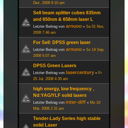
Dez, 2008 9:10 am
Sell beam splitter cubes 635nm
and 650nm & 658nm laser L
arnuoo
Letzter Beitrag von
«
Sa 01 Nov,
2008 7:46 am
For Sell: DPSS green laser
arnuoo
Letzter Beitrag von
«
So 14 Sep,
2008 5:07 am
DPSS Green Lasers
lasercentury
Letzter Beitrag von
«
Fr
25 Jul, 2008 4:35 am
high energy, low frequency ,
Nd:YAG/YLF solid lasers
inter-diff
Letzter Beitrag von
«
Mo 10
Mär, 2008 2:31 pm
Tender-Lady Series high stable
solid Laser