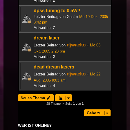
Antworten:
2
dpss tuning to 0.5W?
Letzter Beitrag von
Gast
«
Mo 19 Dez, 2005
3:42 pm
Antworten:
7
dream laser
djwacko
Letzter Beitrag von
«
Mo 03
Okt, 2005 2:28 pm
Antworten:
2
dead dream lasers
djwacko
Letzter Beitrag von
«
Mo 22
Aug, 2005 9:03 am
Antworten:
4
Neues Thema
28 Themen • Seite
1
von
1
Gehe zu
WER IST ONLINE?