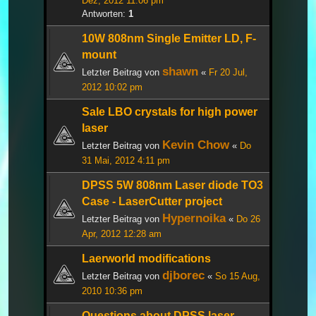
Dez, 2012 11:06 pm
Antworten:
1
10W 808nm Single Emitter LD, F-
mount
shawn
Letzter Beitrag von
«
Fr 20 Jul,
2012 10:02 pm
Sale LBO crystals for high power
laser
Kevin Chow
Letzter Beitrag von
«
Do
31 Mai, 2012 4:11 pm
DPSS 5W 808nm Laser diode TO3
Case - LaserCutter project
Hypernoika
Letzter Beitrag von
«
Do 26
Apr, 2012 12:28 am
Laerworld modifications
djborec
Letzter Beitrag von
«
So 15 Aug,
2010 10:36 pm
Questions about DPSS laser