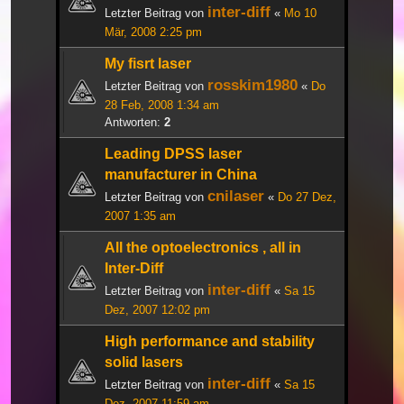
inter-diff
Letzter Beitrag von
«
Mo 10
Mär, 2008 2:25 pm
My fisrt laser
rosskim1980
Letzter Beitrag von
«
Do
28 Feb, 2008 1:34 am
Antworten:
2
Leading DPSS laser
manufacturer in China
cnilaser
Letzter Beitrag von
«
Do 27 Dez,
2007 1:35 am
All the optoelectronics , all in
Inter-Diff
inter-diff
Letzter Beitrag von
«
Sa 15
Dez, 2007 12:02 pm
High performance and stability
solid lasers
inter-diff
Letzter Beitrag von
«
Sa 15
Dez, 2007 11:59 am