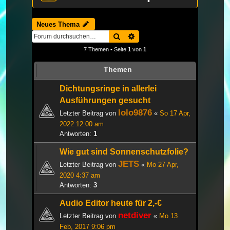
Neues Thema
Suche
Erweiterte Suche
7 Themen • Seite
1
von
1
Themen
Dichtungsringe in allerlei
Ausführungen gesucht
lolo9876
Letzter Beitrag von
«
So 17 Apr,
2022 12:00 am
Antworten:
1
Wie gut sind Sonnenschutzfolie?
JETS
Letzter Beitrag von
«
Mo 27 Apr,
2020 4:37 am
Antworten:
3
Audio Editor heute für 2,-€
netdiver
Letzter Beitrag von
«
Mo 13
Feb, 2017 9:06 pm