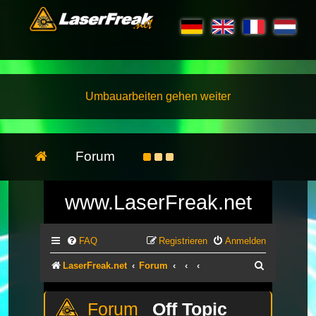
Umbauarbeiten gehen weiter
Forum
www.LaserFreak.net
FAQ
Registrieren
Anmelden
Suche
LaserFreak.net
Forum
Off Topic