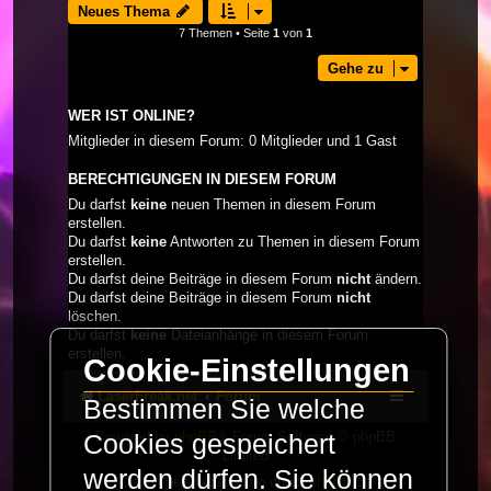
Neues Thema
7 Themen • Seite
1
von
1
Gehe zu
WER IST ONLINE?
Mitglieder in diesem Forum: 0 Mitglieder und 1 Gast
BERECHTIGUNGEN IN DIESEM FORUM
Du darfst
keine
neuen Themen in diesem Forum
erstellen.
Du darfst
keine
Antworten zu Themen in diesem Forum
erstellen.
Du darfst deine Beiträge in diesem Forum
nicht
ändern.
Du darfst deine Beiträge in diesem Forum
nicht
löschen.
Du darfst
keine
Dateianhänge in diesem Forum
erstellen.
Cookie-Einstellungen
LaserFreak.net
Forum
Bestimmen Sie welche
Powered by
phpBB
® Forum Software © phpBB
Cookies gespeichert
Limited
werden dürfen. Sie können
Deutsche Übersetzung durch
phpBB.de