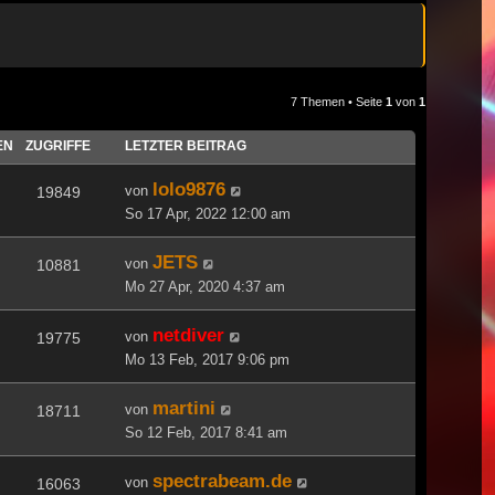
7 Themen • Seite
1
von
1
EN
ZUGRIFFE
LETZTER BEITRAG
lolo9876
von
19849
So 17 Apr, 2022 12:00 am
JETS
von
10881
Mo 27 Apr, 2020 4:37 am
netdiver
von
19775
Mo 13 Feb, 2017 9:06 pm
martini
von
18711
So 12 Feb, 2017 8:41 am
spectrabeam.de
von
16063