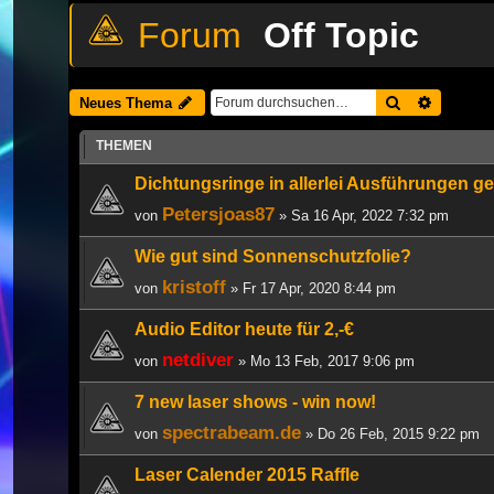
Off Topic
Suche
Erweiter
Neues Thema
THEMEN
Dichtungsringe in allerlei Ausführungen g
Petersjoas87
von
» Sa 16 Apr, 2022 7:32 pm
Wie gut sind Sonnenschutzfolie?
kristoff
von
» Fr 17 Apr, 2020 8:44 pm
Audio Editor heute für 2,-€
netdiver
von
» Mo 13 Feb, 2017 9:06 pm
7 new laser shows - win now!
spectrabeam.de
von
» Do 26 Feb, 2015 9:22 pm
Laser Calender 2015 Raffle