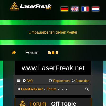
Umbauarbeiten gehen weiter
Forum
www.LaserFreak.net
FAQ
Registrieren
Anmelden
Suche
LaserFreak.net
Forum
Off Topic