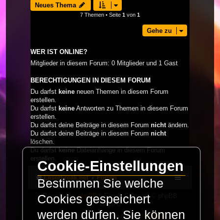
Neues Thema
7 Themen • Seite
1
von
1
Gehe zu
WER IST ONLINE?
Mitglieder in diesem Forum: 0 Mitglieder und 1 Gast
BERECHTIGUNGEN IN DIESEM FORUM
Du darfst
keine
neuen Themen in diesem Forum
erstellen.
Du darfst
keine
Antworten zu Themen in diesem Forum
erstellen.
Du darfst deine Beiträge in diesem Forum
nicht
ändern.
Du darfst deine Beiträge in diesem Forum
nicht
löschen.
Du darfst
keine
Dateianhänge in diesem Forum
erstellen.
Cookie-Einstellungen
LaserFreak.net
Forum
Bestimmen Sie welche
Powered by
phpBB
® Forum Software © phpBB
Cookies gespeichert
Limited
werden dürfen. Sie können
Deutsche Übersetzung durch
phpBB.de