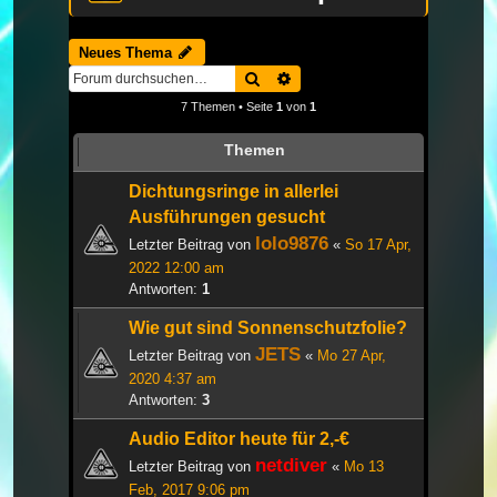
Neues Thema
Suche
Erweiterte Suche
7 Themen • Seite
1
von
1
Themen
Dichtungsringe in allerlei
Ausführungen gesucht
lolo9876
Letzter Beitrag von
«
So 17 Apr,
2022 12:00 am
Antworten:
1
Wie gut sind Sonnenschutzfolie?
JETS
Letzter Beitrag von
«
Mo 27 Apr,
2020 4:37 am
Antworten:
3
Audio Editor heute für 2,-€
netdiver
Letzter Beitrag von
«
Mo 13
Feb, 2017 9:06 pm