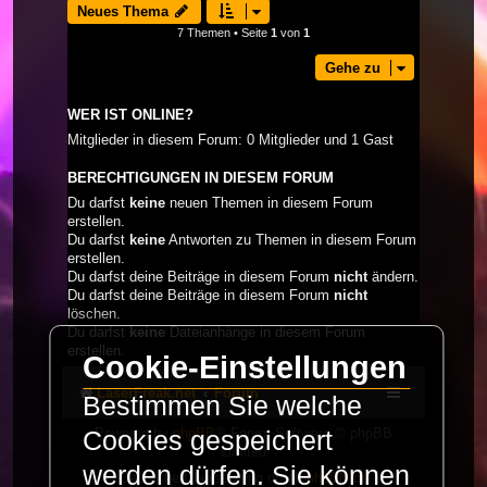
Neues Thema
7 Themen • Seite
1
von
1
Gehe zu
WER IST ONLINE?
Mitglieder in diesem Forum: 0 Mitglieder und 1 Gast
BERECHTIGUNGEN IN DIESEM FORUM
Du darfst
keine
neuen Themen in diesem Forum
erstellen.
Du darfst
keine
Antworten zu Themen in diesem Forum
erstellen.
Du darfst deine Beiträge in diesem Forum
nicht
ändern.
Du darfst deine Beiträge in diesem Forum
nicht
löschen.
Du darfst
keine
Dateianhänge in diesem Forum
erstellen.
Cookie-Einstellungen
LaserFreak.net
Forum
Bestimmen Sie welche
Powered by
phpBB
® Forum Software © phpBB
Cookies gespeichert
Limited
werden dürfen. Sie können
Deutsche Übersetzung durch
phpBB.de