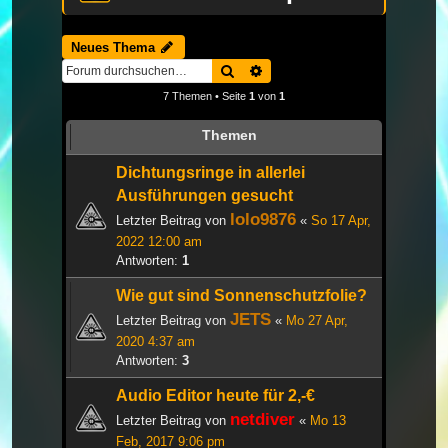
Neues Thema
Suche
Erweiterte Suche
7 Themen • Seite
1
von
1
Themen
Dichtungsringe in allerlei
Ausführungen gesucht
lolo9876
Letzter Beitrag von
«
So 17 Apr,
2022 12:00 am
Antworten:
1
Wie gut sind Sonnenschutzfolie?
JETS
Letzter Beitrag von
«
Mo 27 Apr,
2020 4:37 am
Antworten:
3
Audio Editor heute für 2,-€
netdiver
Letzter Beitrag von
«
Mo 13
Feb, 2017 9:06 pm