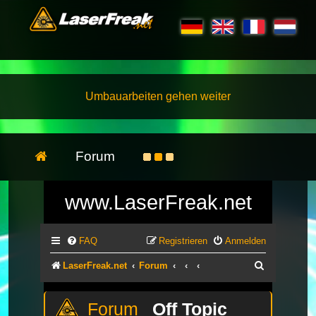
Umbauarbeiten gehen weiter
Forum
www.LaserFreak.net
FAQ
Registrieren
Anmelden
Suche
LaserFreak.net
Forum
Off Topic