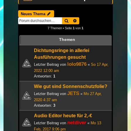
Neues Thema
Suche
Erweiterte Suche
7 Themen • Seite
1
von
1
Themen
Dichtungsringe in allerlei
Ausführungen gesucht
lolo9876
Letzter Beitrag von
«
So 17 Apr,
2022 12:00 am
Antworten:
1
Wie gut sind Sonnenschutzfolie?
JETS
Letzter Beitrag von
«
Mo 27 Apr,
2020 4:37 am
Antworten:
3
Audio Editor heute für 2,-€
netdiver
Letzter Beitrag von
«
Mo 13
Feb, 2017 9:06 pm