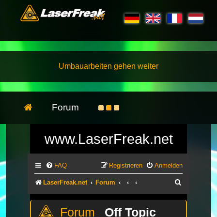
Umbauarbeiten gehen weiter
Forum
www.LaserFreak.net
FAQ
Registrieren
Anmelden
Suche
LaserFreak.net
Forum
Off Topic