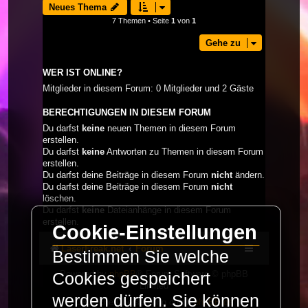
Neues Thema
7 Themen • Seite
1
von
1
Gehe zu
WER IST ONLINE?
Mitglieder in diesem Forum: 0 Mitglieder und 2 Gäste
BERECHTIGUNGEN IN DIESEM FORUM
Du darfst
keine
neuen Themen in diesem Forum
erstellen.
Du darfst
keine
Antworten zu Themen in diesem Forum
erstellen.
Du darfst deine Beiträge in diesem Forum
nicht
ändern.
Du darfst deine Beiträge in diesem Forum
nicht
löschen.
Du darfst
keine
Dateianhänge in diesem Forum
erstellen.
Cookie-Einstellungen
LaserFreak.net
Forum
Bestimmen Sie welche
Powered by
phpBB
® Forum Software © phpBB
Cookies gespeichert
Limited
werden dürfen. Sie können
Deutsche Übersetzung durch
phpBB.de