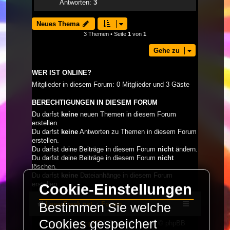
Antworten:
3
Neues Thema
3 Themen • Seite
1
von
1
Gehe zu
WER IST ONLINE?
Mitglieder in diesem Forum: 0 Mitglieder und 3 Gäste
BERECHTIGUNGEN IN DIESEM FORUM
Du darfst
keine
neuen Themen in diesem Forum
erstellen.
Du darfst
keine
Antworten zu Themen in diesem Forum
erstellen.
Du darfst deine Beiträge in diesem Forum
nicht
ändern.
Du darfst deine Beiträge in diesem Forum
nicht
löschen.
Du darfst
keine
Dateianhänge in diesem Forum
erstellen.
Cookie-Einstellungen
LaserFreak.net
Forum
Bestimmen Sie welche
Cookies gespeichert
Powered by
phpBB
® Forum Software © phpBB